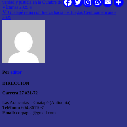
de
verdad y justicia en la Cumbre de
Víctimas 2025 ✊
entradas
🏅 Guatapé rema con fuerza hacia los Juegos Centroamericanos
2025
Por
editor
DIRECCIÓN
Carrera 27 #31-72
Las Araucarias – Guatapé (Antioquia)
Teléfono:
604-8611031
Email:
corpagua@gmail.com