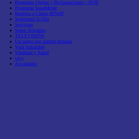
Preguntas Quejas y Reclamaciones – PQR
Programa SanaMente
Regreso a Clases IENSP
Seguridad Al Día
Servicios
Sobre Nosotros
TELEVISIÓN
Un paseo por nuestra historia
Vida Saludable
Vitalidad y Salud
vivo
Zocaliando