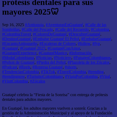
prótesis dentales para sus
mayores 2025🦷
Sep 16, 2025
#Antioquia
,
#AventurasEnGuatapé
,
#Calle de las
Sombrillas
,
#Calle del Pescado
,
#Calle del Recuerdo
,
#Colombia
,
#ColombiaTravel
,
#ColoresDeGuatapé
,
#DescubreGuatapé
,
#DestinoGuatapé
,
#Embalse Guatapé El Peñol
,
#EmbalseGuatapé
,
#EncantoAntioqueño
,
#Escaleras de Colores
,
#follow
,
#fyp
,
#Guatapé
,
#Guatapé 2025
,
#GuatapéConAmor
,
#GuatapéExperience
,
#GuatapéMagico
,
#Información
,
#ModaColombiana
,
#Noticias
,
#Noticiero
,
#PaisajesColombianos
,
#Peñon de Guatapé
,
#Piedra del Peñol
,
#Plazoleta de los Zócalos
,
#Podcast
,
#Reels
,
#Represa Guatapé
,
#shorts
,
#TendenciasColombia
,
#TikTok
,
#TravelColombia
,
#trending
,
#trendingnow
,
#TurismoColombiano
,
#ViajaPorColombia
,
#Viral
,
#VisitColombia
,
#Zócalos
Guatapé celebra la “Fiesta de la Sonrisa” con entrega de prótesis
dentales para adultos mayores.
En Guatapé, los adultos mayores vuelven a sonreír. Gracias a la
gestión de la Administración Municipal y al apoyo de la Fundación