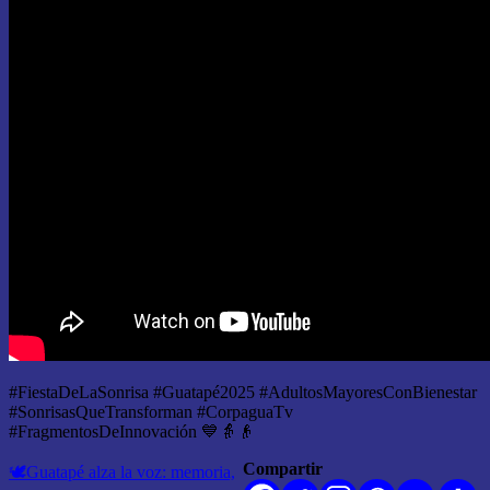
#FiestaDeLaSonrisa #Guatapé2025 #AdultosMayoresConBienestar
#SonrisasQueTransforman #CorpaguaTv
#FragmentosDeInnovación 💙👵👴
Navegación
Compartir
🕊️Guatapé alza la voz: memoria,