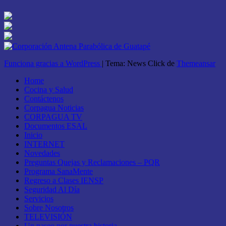
Funciona gracias a WordPress
|
Tema: News Click de
Themeansar
Home
Cocina y Salud
Contáctenos
Corpagua Noticias
CORPAGUA TV
Documentos ESAL
Inicio
INTERNET
Novedades
Preguntas Quejas y Reclamaciones – PQR
Programa SanaMente
Regreso a Clases IENSP
Seguridad Al Día
Servicios
Sobre Nosotros
TELEVISIÓN
Un paseo por nuestra historia