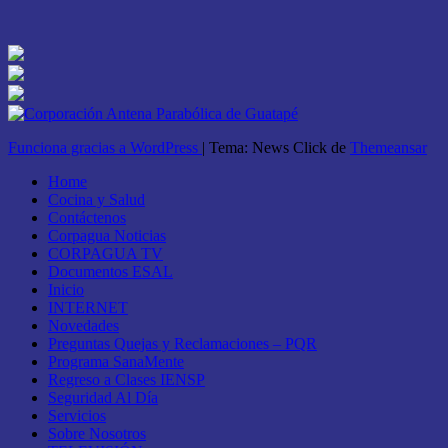
Funciona gracias a WordPress
|
Tema: News Click de
Themeansar
Home
Cocina y Salud
Contáctenos
Corpagua Noticias
CORPAGUA TV
Documentos ESAL
Inicio
INTERNET
Novedades
Preguntas Quejas y Reclamaciones – PQR
Programa SanaMente
Regreso a Clases IENSP
Seguridad Al Día
Servicios
Sobre Nosotros