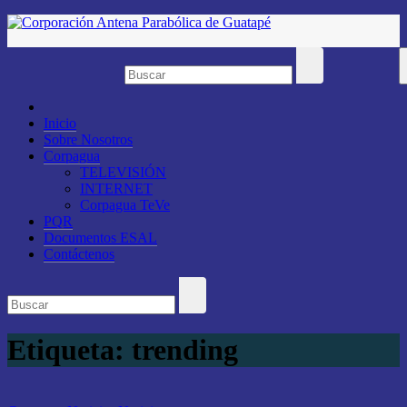
Saltar
al
contenido
Inicio
Sobre Nosotros
Corpagua
TELEVISIÓN
INTERNET
Corpagua TeVe
PQR
Documentos ESAL
Contáctenos
Etiqueta:
trending