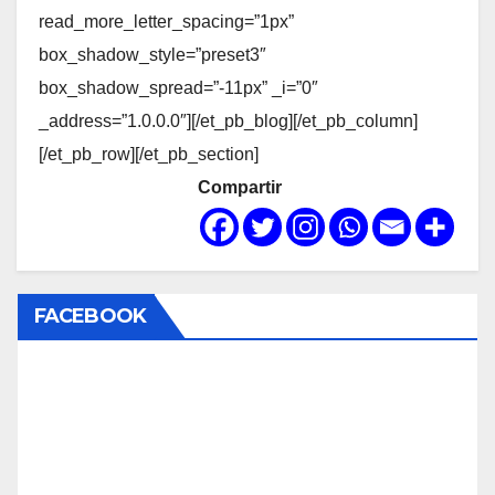
read_more_letter_spacing=”1px”
box_shadow_style=”preset3″
box_shadow_spread=”-11px” _i=”0″
_address=”1.0.0.0″][/et_pb_blog][/et_pb_column]
[/et_pb_row][/et_pb_section]
Compartir
FACEBOOK