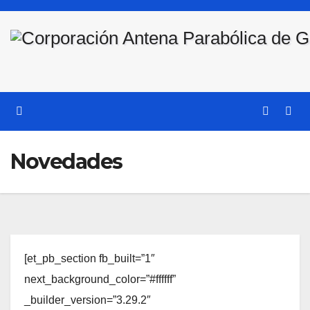
Saltar
al
contenido
Novedades
[et_pb_section fb_built=”1″
next_background_color=”#ffffff”
_builder_version=”3.29.2″