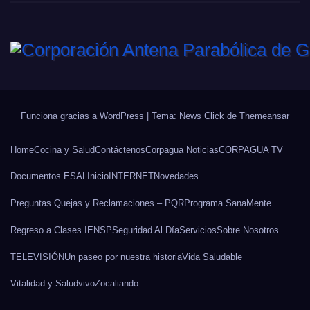
Funciona gracias a WordPress
|
Tema: News Click de
Themeansar
Home
Cocina y Salud
Contáctenos
Corpagua Noticias
CORPAGUA TV
Documentos ESAL
Inicio
INTERNET
Novedades
Preguntas Quejas y Reclamaciones – PQR
Programa SanaMente
Regreso a Clases IENSP
Seguridad Al Día
Servicios
Sobre Nosotros
TELEVISIÓN
Un paseo por nuestra historia
Vida Saludable
Vitalidad y Salud
vivo
Zocaliando