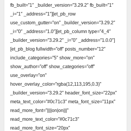
fb_built=”1″ _builder_version=”3.29.2″ fb_built=”1″
_i=”1″ _address=”1″][et_pb_row
use_custom_gutter=”on” _builder_version=”3.29.2″
_i=”0″ _address=”1.0″][et_pb_column type=”4_4″
_builder_version=”3.29.2″ _i=”0″ _address=”1.0.0″]
[et_pb_blog fullwidth=”off” posts_number=”12″
include_categories=”5″ show_more=”on”
show_author=”off” show_categories=”off”
use_overlay=”on”
hover_overlay_color=”rgba(12,113,195,0.3)”
_builder_version=”3.29.2″ header_font_size=”22px”
meta_text_color=”#0c71c3″ meta_font_size=”11px”
read_more_font=”||||on|on|||”
read_more_text_color=”#0c71c3″
read_more_font_size=”20px”