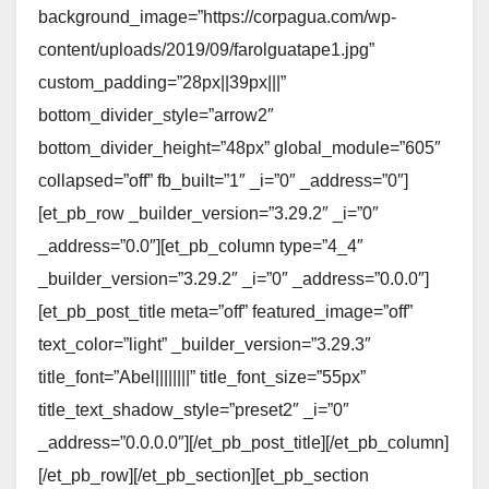
background_image=”https://corpagua.com/wp-
content/uploads/2019/09/farolguatape1.jpg”
custom_padding=”28px||39px|||”
bottom_divider_style=”arrow2″
bottom_divider_height=”48px” global_module=”605″
collapsed=”off” fb_built=”1″ _i=”0″ _address=”0″]
[et_pb_row _builder_version=”3.29.2″ _i=”0″
_address=”0.0″][et_pb_column type=”4_4″
_builder_version=”3.29.2″ _i=”0″ _address=”0.0.0″]
[et_pb_post_title meta=”off” featured_image=”off”
text_color=”light” _builder_version=”3.29.3″
title_font=”Abel||||||||” title_font_size=”55px”
title_text_shadow_style=”preset2″ _i=”0″
_address=”0.0.0.0″][/et_pb_post_title][/et_pb_column]
[/et_pb_row][/et_pb_section][et_pb_section