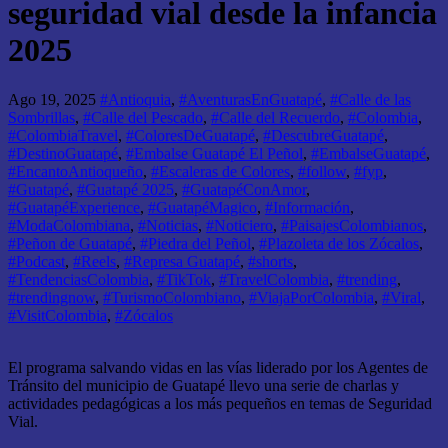
seguridad vial desde la infancia
2025
Ago 19, 2025
#Antioquia
,
#AventurasEnGuatapé
,
#Calle de las
Sombrillas
,
#Calle del Pescado
,
#Calle del Recuerdo
,
#Colombia
,
#ColombiaTravel
,
#ColoresDeGuatapé
,
#DescubreGuatapé
,
#DestinoGuatapé
,
#Embalse Guatapé El Peñol
,
#EmbalseGuatapé
,
#EncantoAntioqueño
,
#Escaleras de Colores
,
#follow
,
#fyp
,
#Guatapé
,
#Guatapé 2025
,
#GuatapéConAmor
,
#GuatapéExperience
,
#GuatapéMagico
,
#Información
,
#ModaColombiana
,
#Noticias
,
#Noticiero
,
#PaisajesColombianos
,
#Peñon de Guatapé
,
#Piedra del Peñol
,
#Plazoleta de los Zócalos
,
#Podcast
,
#Reels
,
#Represa Guatapé
,
#shorts
,
#TendenciasColombia
,
#TikTok
,
#TravelColombia
,
#trending
,
#trendingnow
,
#TurismoColombiano
,
#ViajaPorColombia
,
#Viral
,
#VisitColombia
,
#Zócalos
El programa salvando vidas en las vías liderado por los Agentes de
Tránsito del municipio de Guatapé llevo una serie de charlas y
actividades pedagógicas a los más pequeños en temas de Seguridad
Vial.