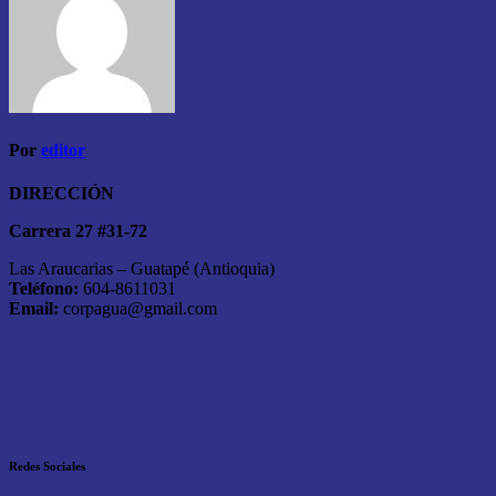
Por
editor
DIRECCIÓN
Carrera 27 #31-72
Las Araucarias – Guatapé (Antioquia)
Teléfono:
604-8611031
Email:
corpagua@gmail.com
Redes Sociales