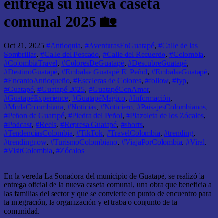
entrega su nueva caseta
comunal 2025 🏡
Oct 21, 2025
#Antioquia
,
#AventurasEnGuatapé
,
#Calle de las
Sombrillas
,
#Calle del Pescado
,
#Calle del Recuerdo
,
#Colombia
,
#ColombiaTravel
,
#ColoresDeGuatapé
,
#DescubreGuatapé
,
#DestinoGuatapé
,
#Embalse Guatapé El Peñol
,
#EmbalseGuatapé
,
#EncantoAntioqueño
,
#Escaleras de Colores
,
#follow
,
#fyp
,
#Guatapé
,
#Guatapé 2025
,
#GuatapéConAmor
,
#GuatapéExperience
,
#GuatapéMagico
,
#Información
,
#ModaColombiana
,
#Noticias
,
#Noticiero
,
#PaisajesColombianos
,
#Peñon de Guatapé
,
#Piedra del Peñol
,
#Plazoleta de los Zócalos
,
#Podcast
,
#Reels
,
#Represa Guatapé
,
#shorts
,
#TendenciasColombia
,
#TikTok
,
#TravelColombia
,
#trending
,
#trendingnow
,
#TurismoColombiano
,
#ViajaPorColombia
,
#Viral
,
#VisitColombia
,
#Zócalos
En la vereda La Sonadora del municipio de Guatapé, se realizó la
entrega oficial de la nueva caseta comunal, una obra que beneficia a
las familias del sector y que se convierte en punto de encuentro para
la integración, la organización y el trabajo conjunto de la
comunidad.