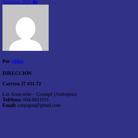
Servicios 2025 🏡
Por
editor
DIRECCIÓN
Carrera 27 #31-72
Las Araucarias – Guatapé (Antioquia)
Teléfono:
604-8611031
Email:
corpagua@gmail.com