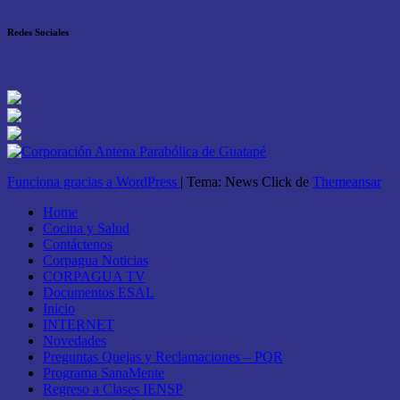
Redes Sociales
Funciona gracias a WordPress
|
Tema: News Click de
Themeansar
Home
Cocina y Salud
Contáctenos
Corpagua Noticias
CORPAGUA TV
Documentos ESAL
Inicio
INTERNET
Novedades
Preguntas Quejas y Reclamaciones – PQR
Programa SanaMente
Regreso a Clases IENSP