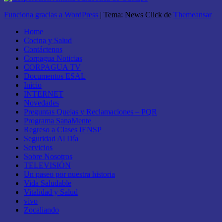
Funciona gracias a WordPress
|
Tema: News Click de
Themeansar
Home
Cocina y Salud
Contáctenos
Corpagua Noticias
CORPAGUA TV
Documentos ESAL
Inicio
INTERNET
Novedades
Preguntas Quejas y Reclamaciones – PQR
Programa SanaMente
Regreso a Clases IENSP
Seguridad Al Día
Servicios
Sobre Nosotros
TELEVISIÓN
Un paseo por nuestra historia
Vida Saludable
Vitalidad y Salud
vivo
Zocaliando