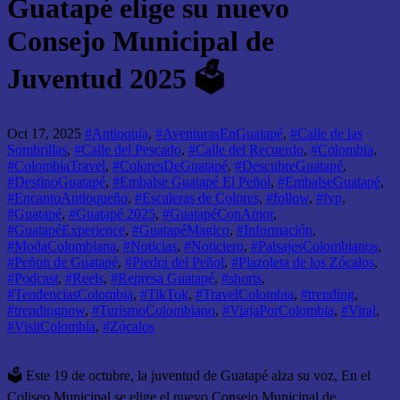
Guatapé elige su nuevo
Consejo Municipal de
Juventud 2025 🗳️
Oct 17, 2025
#Antioquia
,
#AventurasEnGuatapé
,
#Calle de las
Sombrillas
,
#Calle del Pescado
,
#Calle del Recuerdo
,
#Colombia
,
#ColombiaTravel
,
#ColoresDeGuatapé
,
#DescubreGuatapé
,
#DestinoGuatapé
,
#Embalse Guatapé El Peñol
,
#EmbalseGuatapé
,
#EncantoAntioqueño
,
#Escaleras de Colores
,
#follow
,
#fyp
,
#Guatapé
,
#Guatapé 2025
,
#GuatapéConAmor
,
#GuatapéExperience
,
#GuatapéMagico
,
#Información
,
#ModaColombiana
,
#Noticias
,
#Noticiero
,
#PaisajesColombianos
,
#Peñon de Guatapé
,
#Piedra del Peñol
,
#Plazoleta de los Zócalos
,
#Podcast
,
#Reels
,
#Represa Guatapé
,
#shorts
,
#TendenciasColombia
,
#TikTok
,
#TravelColombia
,
#trending
,
#trendingnow
,
#TurismoColombiano
,
#ViajaPorColombia
,
#Viral
,
#VisitColombia
,
#Zócalos
🗳️ Este 19 de octubre, la juventud de Guatapé alza su voz, En el
Coliseo Municipal se elige el nuevo Consejo Municipal de