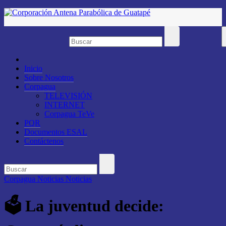
Saltar
al
contenido
Inicio
Sobre Nosotros
Corpagua
TELEVISIÓN
INTERNET
Corpagua TeVe
PQR
Documentos ESAL
Contáctenos
Corpagua Noticias
Noticias
🗳️ La juventud decide: