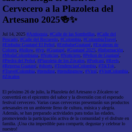
Cervecero a la Plazoleta del
Artesano 2025🍻✨
Jul 14, 2025
#Antioquia
,
#Calle de las Sombrillas
,
#Calle del
Pescado
,
#Calle del Recuerdo
,
#Colombia
,
#ColombiaTravel
,
#Embalse Guatapé El Peñol
,
#EmbalseGuatapé
,
#Escaleras de
Colores
,
#follow
,
#fyp
,
#Guatapé
,
#Guatapé 2025
,
#Información
,
#ModaColombiana
,
#Noticias
,
#Noticiero
,
#Peñon de Guatapé
,
#Piedra del Peñol
,
#Plazoleta de los Zócalos
,
#Podcast
,
#Reels
,
#Represa Guatapé
,
#shorts
,
#TendenciasColombia
,
#TikTok
,
#TravelColombia
,
#trending
,
#trendingnow
,
#Viral
,
#VisitColombia
,
#Zócalos
El próximo 26 de julio, la Plazoleta del Artesano o Zócalero se
convertirá en el epicentro del sabor y la diversión con el esperado
festival cervecero. Varias casas cerveceras presentarán sus productos
artesanales en un ambiente lleno de cultura, música y alegría.
Además, se han preparado actividades para todas las edades,
promoviendo la participación activa de la comunidad y el disfrute en
familia. ¡Una cita imperdible para compartir, degustar y celebrar lo
nuestro!