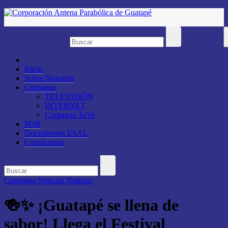
Saltar
al
contenido
Inicio
Sobre Nosotros
Corpagua
TELEVISIÓN
INTERNET
Corpagua TeVe
PQR
Documentos ESAL
Contáctenos
Corpagua Noticias
Noticias
🍻✨ ¡Guatapé se llena de
sabor! Llega el Festival