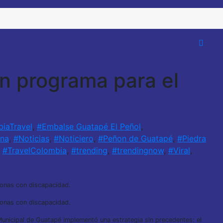
n programa para el
iaTravel
,
#Embalse Guatapé El Peñol
,
na
,
#Noticias
,
#Noticiero
,
#Peñon de Guatapé
,
#Piedra
,
#TravelColombia
,
#trending
,
#trendingnow
,
#Viral
,
rsonas con discapacidad.
rsonas con discapacidad.
Municipal de Guatapé implementó una estrategia sin precedentes: el