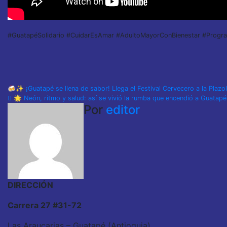
#GuatapéSolidario #CuidarEsAmar #AdultoMayorConBienestar #Progr
Navegación
🍻✨ ¡Guatapé se llena de sabor! Llega el Festival Cervecero a la Pl
🌟 Neón, ritmo y salud: así se vivió la rumba que encendió a Guatap
de
Por
editor
entradas
DIRECCIÓN
Carrera 27 #31-72
Las Araucarias – Guatapé (Antioquia)