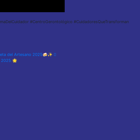
amaDelCuidador #CentroGerontológico #CuidadoresQueTransforman
azoleta del Artesano 2025🍻✨
é 2025 🌟