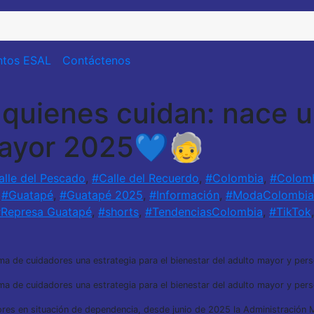
tos ESAL
Contáctenos
quienes cuidan: nace u
 mayor 2025💙🧓
alle del Pescado
,
#Calle del Recuerdo
,
#Colombia
,
#Colomb
,
#Guatapé
,
#Guatapé 2025
,
#Información
,
#ModaColombia
Represa Guatapé
,
#shorts
,
#TendenciasColombia
,
#TikTok
ama de cuidadores una estrategia para el bienestar del adulto mayor y pe
ama de cuidadores una estrategia para el bienestar del adulto mayor y pe
yores en situación de dependencia, desde junio de 2025 la Administración 