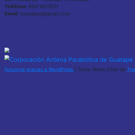
Teléfono:
604-8611031
Email:
corpagua@gmail.com
Funciona gracias a WordPress
|
Tema: News Click de
Th