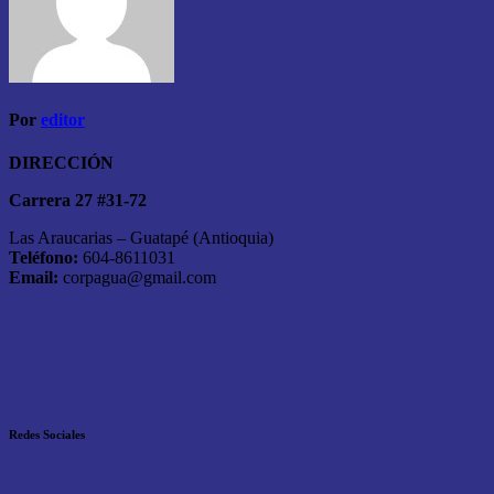
Por
editor
DIRECCIÓN
Carrera 27 #31-72
Las Araucarias – Guatapé (Antioquia)
Teléfono:
604-8611031
Email:
corpagua@gmail.com
Redes Sociales