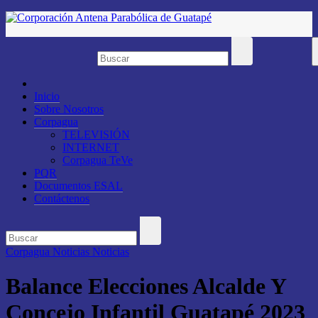
Saltar
al
contenido
Inicio
Sobre Nosotros
Corpagua
TELEVISIÓN
INTERNET
Corpagua TeVe
PQR
Documentos ESAL
Contáctenos
Corpagua Noticias
Noticias
Balance Elecciones Alcalde Y
Concejo Infantil Guatapé 2023