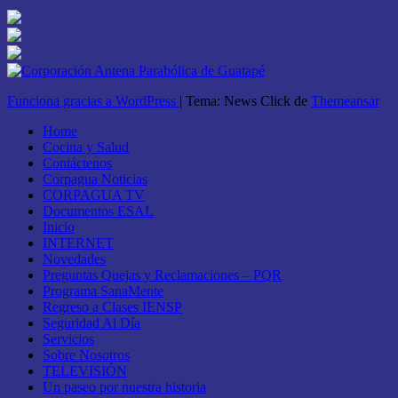
Funciona gracias a WordPress
|
Tema: News Click de
Themeansar
Home
Cocina y Salud
Contáctenos
Corpagua Noticias
CORPAGUA TV
Documentos ESAL
Inicio
INTERNET
Novedades
Preguntas Quejas y Reclamaciones – PQR
Programa SanaMente
Regreso a Clases IENSP
Seguridad Al Día
Servicios
Sobre Nosotros
TELEVISIÓN
Un paseo por nuestra historia