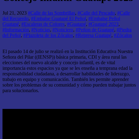
Jul 21, 2023
#Calle de las Sombrillas
,
#Calle del Pescado
,
#Calle
del Recuerdo
,
#Embalse Guatapé El Peñol
,
#Embalse Peñol
Guatapé
,
#Escaleras de Colores
,
#Guatapé
,
#Guatapé 2023
,
#Información
,
#Noticias
,
#Noticiero
,
#Peñon de Guatapé
,
#Piedra
del Peñol
,
#Plazoleta de los Zócalos
,
#Represa Guatapé
,
#Zócalos
El pasado 14 de julio se realizó en la Institución Educativa Nuestra
Señora del Pilar ((IENSP)) básica primaria, CDI y área rural las
elecciones del nuevo alcalde y concejo infantil, es de vital
importancia estos espacios ya que se les enseña a temprana edad la
responsabilidad ciudadana, a desarrollar habilidades de liderazgo,
trabajo en equipo y comunicación. También les permite aprender
sobre los problemas de su comunidad y cómo pueden trabajar juntos
para solucionarlos.