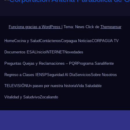
Funciona gracias a WordPress
|
Tema: News Click de
Themeansar
Home
Cocina y Salud
Contáctenos
Corpagua Noticias
CORPAGUA TV
Documentos ESAL
Inicio
INTERNET
Novedades
Preguntas Quejas y Reclamaciones – PQR
Programa SanaMente
Regreso a Clases IENSP
Seguridad Al Día
Servicios
Sobre Nosotros
TELEVISIÓN
Un paseo por nuestra historia
Vida Saludable
Vitalidad y Salud
vivo
Zocaliando