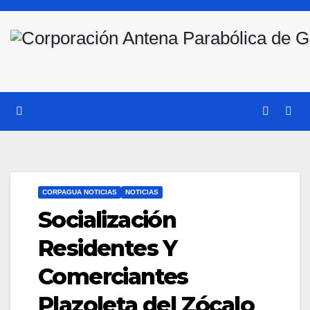
Saltar
al
contenido
CORPAGUA NOTICIAS
NOTICIAS
Socialización
Residentes Y
Comerciantes
Plazoleta del Zócalo