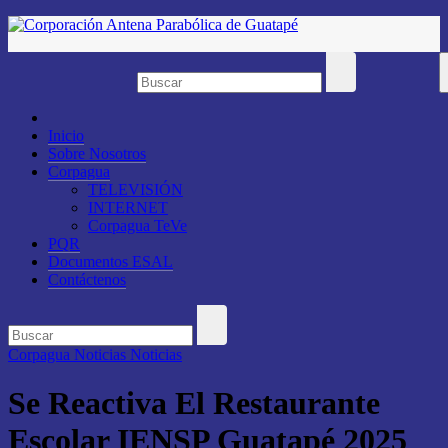
Saltar
al
contenido
Inicio
Sobre Nosotros
Corpagua
TELEVISIÓN
INTERNET
Corpagua TeVe
PQR
Documentos ESAL
Contáctenos
Corpagua Noticias
Noticias
Se Reactiva El Restaurante
Escolar IENSP Guatapé 2025