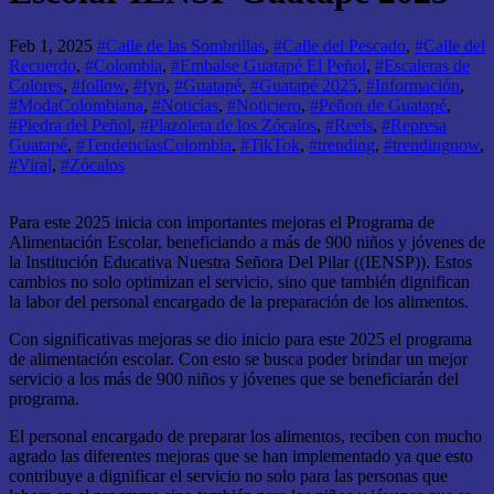
Feb 1, 2025
#Calle de las Sombrillas
,
#Calle del Pescado
,
#Calle del
Recuerdo
,
#Colombia
,
#Embalse Guatapé El Peñol
,
#Escaleras de
Colores
,
#follow
,
#fyp
,
#Guatapé
,
#Guatapé 2025
,
#Información
,
#ModaColombiana
,
#Noticias
,
#Noticiero
,
#Peñon de Guatapé
,
#Piedra del Peñol
,
#Plazoleta de los Zócalos
,
#Reels
,
#Represa
Guatapé
,
#TendenciasColombia
,
#TikTok
,
#trending
,
#trendingnow
,
#Viral
,
#Zócalos
Para este 2025 inicia con importantes mejoras el Programa de
Alimentación Escolar, beneficiando a más de 900 niños y jóvenes de
la Institución Educativa Nuestra Señora Del Pilar ((IENSP)). Estos
cambios no solo optimizan el servicio, sino que también dignifican
la labor del personal encargado de la preparación de los alimentos.
Con significativas mejoras se dio inicio para este 2025 el programa
de alimentación escolar. Con esto se busca poder brindar un mejor
servicio a los más de 900 niños y jóvenes que se beneficiarán del
programa.
El personal encargado de preparar los alimentos, reciben con mucho
agrado las diferentes mejoras que se han implementado ya que esto
contribuye a dignificar el servicio no solo para las personas que