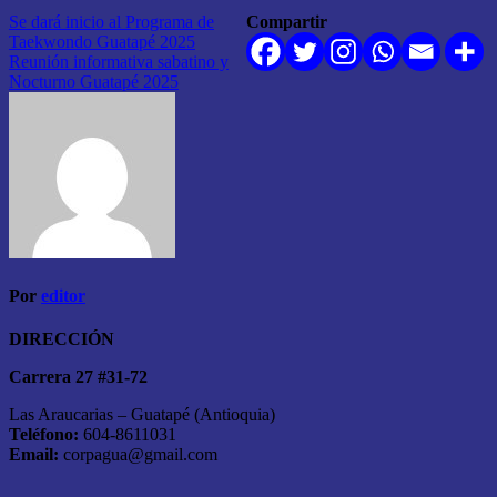
Navegación
Se dará inicio al Programa de
Compartir
Taekwondo Guatapé 2025
de
Reunión informativa sabatino y
entradas
Nocturno Guatapé 2025
Por
editor
DIRECCIÓN
Carrera 27 #31-72
Las Araucarias – Guatapé (Antioquia)
Teléfono:
604-8611031
Email:
corpagua@gmail.com