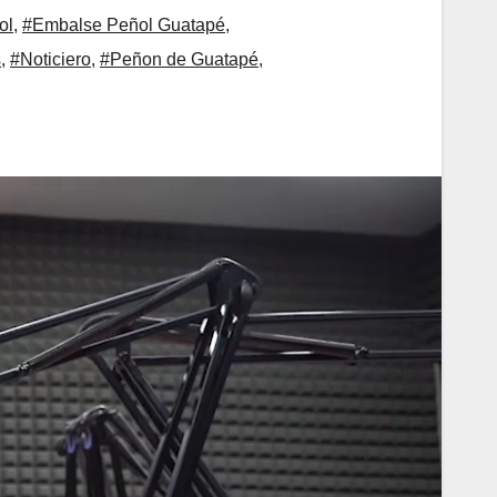
ol
,
#Embalse Peñol Guatapé
,
s
,
#Noticiero
,
#Peñon de Guatapé
,