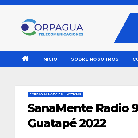
Saltar
al
contenido
INICIO
SOBRE NOSOTROS
C
CORPAGUA NOTICIAS
NOTICIAS
SanaMente Radio 9
Guatapé 2022