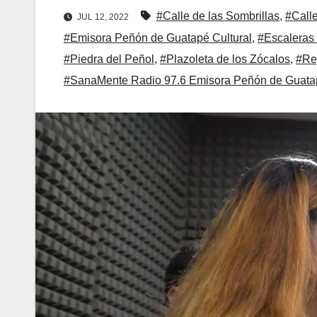
#Calle de las Sombrillas
,
#Call
JUL 12, 2022
#Emisora Peñón de Guatapé Cultural
,
#Escaleras
#Piedra del Peñol
,
#Plazoleta de los Zócalos
,
#Re
#SanaMente Radio 97.6 Emisora Peñón de Guatap