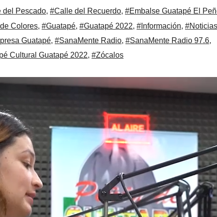
e del Pescado
,
#Calle del Recuerdo
,
#Embalse Guatapé El Peñ
 de Colores
,
#Guatapé
,
#Guatapé 2022
,
#Información
,
#Noticia
presa Guatapé
,
#SanaMente Radio
,
#SanaMente Radio 97.6
,
é Cultural Guatapé 2022
,
#Zócalos