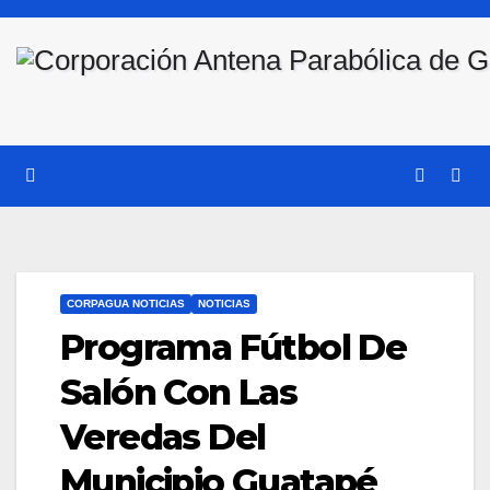
Saltar
al
contenido
CORPAGUA NOTICIAS
NOTICIAS
Programa Fútbol De
Salón Con Las
Veredas Del
Municipio Guatapé