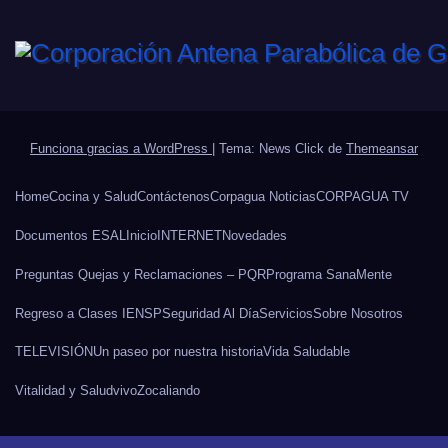
Funciona gracias a WordPress
|
Tema: News Click de
Themeansar
Home
Cocina y Salud
Contáctenos
Corpagua Noticias
CORPAGUA TV
Documentos ESAL
Inicio
INTERNET
Novedades
Preguntas Quejas y Reclamaciones – PQR
Programa SanaMente
Regreso a Clases IENSP
Seguridad Al Día
Servicios
Sobre Nosotros
TELEVISIÓN
Un paseo por nuestra historia
Vida Saludable
Vitalidad y Salud
vivo
Zocaliando