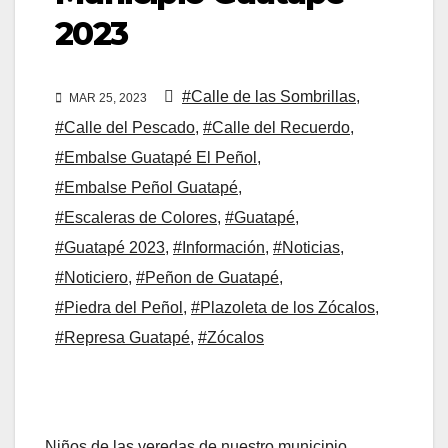
2023
#Calle de las Sombrillas
,
MAR 25, 2023
#Calle del Pescado
,
#Calle del Recuerdo
,
#Embalse Guatapé El Peñol
,
#Embalse Peñol Guatapé
,
#Escaleras de Colores
,
#Guatapé
,
#Guatapé 2023
,
#Información
,
#Noticias
,
#Noticiero
,
#Peñon de Guatapé
,
#Piedra del Peñol
,
#Plazoleta de los Zócalos
,
#Represa Guatapé
,
#Zócalos
Niños de las veredas de nuestro municipio