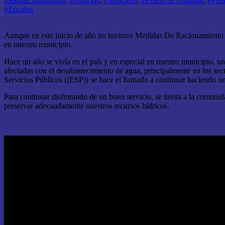
#ModaColombiana
,
#Noticias
,
#Noticiero
,
#Peñon de Guatapé
,
#Pied
#Zócalos
Aunque en este inicio de año no tuvimos Medidas De Racionamiento D
en nuestro municipio.
Hace un año se vivía en el país y en especial en nuestro municipio, un
afectadas con el desabastecimiento de agua, principalmente en los se
Servicios Públicos ((ESP)) se hace el llamado a continuar haciendo un
Para continuar disfrutando de un buen servicio, se invita a la comuni
preservar adecuadamente nuestros recursos hídricos.