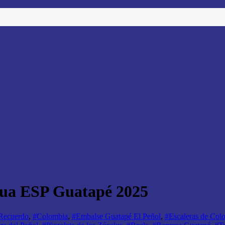
gua ESP Guatapé 2025
 Recuerdo
,
#Colombia
,
#Embalse Guatapé El Peñol
,
#Escaleras de Colo