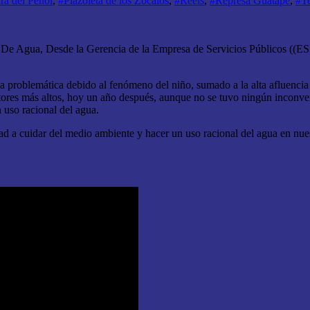
ra del Peñol
,
#Plazoleta de los Zócalos
,
#Reels
,
#Represa Guatapé
,
#T
e Agua, Desde la Gerencia de la Empresa de Servicios Públicos ((ESP)
a problemática debido al fenómeno del niño, sumado a la alta afluencia 
ctores más altos, hoy un año después, aunque no se tuvo ningún inconv
 uso racional del agua.
dad a cuidar del medio ambiente y hacer un uso racional del agua en nue