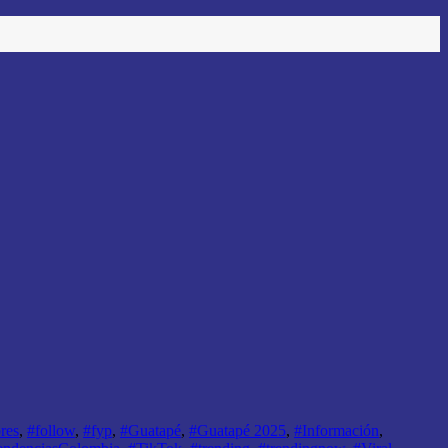
res
,
#follow
,
#fyp
,
#Guatapé
,
#Guatapé 2025
,
#Información
,