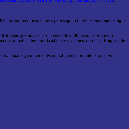
endenciasColombia
,
#TikTok
,
#trending
,
#trendingnow
,
#Viral
,
) nos dan recomendaciones para seguir con el uso racional del agua
de turistas que nos visitaron, cerca de 2400 personas se vieron
eniente durante la temporada alta de vacaciones, desde La Empresa de
stros hogares y comercio, es un trabajo en conjunto el que ayuda a