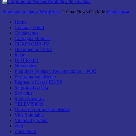
Funciona gracias a WordPress
|
Tema: News Click de
Themeansar
Home
Cocina y Salud
Contáctenos
Corpagua Noticias
CORPAGUA TV
Documentos ESAL
Inicio
INTERNET
Novedades
Preguntas Quejas y Reclamaciones – PQR
Programa SanaMente
Regreso a Clases IENSP
Seguridad Al Día
Servicios
Sobre Nosotros
TELEVISIÓN
Un paseo por nuestra historia
Vida Saludable
Vitalidad y Salud
vivo
Zocaliando