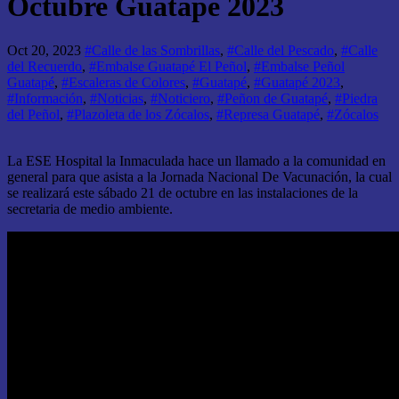
Octubre Guatapé 2023
Oct 20, 2023
#Calle de las Sombrillas
,
#Calle del Pescado
,
#Calle
del Recuerdo
,
#Embalse Guatapé El Peñol
,
#Embalse Peñol
Guatapé
,
#Escaleras de Colores
,
#Guatapé
,
#Guatapé 2023
,
#Información
,
#Noticias
,
#Noticiero
,
#Peñon de Guatapé
,
#Piedra
del Peñol
,
#Plazoleta de los Zócalos
,
#Represa Guatapé
,
#Zócalos
La ESE Hospital la Inmaculada hace un llamado a la comunidad en
general para que asista a la Jornada Nacional De Vacunación, la cual
se realizará este sábado 21 de octubre en las instalaciones de la
secretaria de medio ambiente.