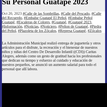
Su Personal Guatapé 2023
Oct 20, 2023
#Calle de las Sombrillas
,
#Calle del Pescado
,
#Calle
del Recuerdo
,
#Embalse Guatapé El Peñol
,
#Embalse Peñol
Guatapé
,
#Escaleras de Colores
,
#Guatapé
,
#Guatapé 2023
,
#Información
,
#Noticias
,
#Noticiero
,
#Peñon de Guatapé
,
#Piedra
del Peñol
,
#Plazoleta de los Zócalos
,
#Represa Guatapé
,
#Zócalos
La Administración Municipal realizó entrega de juguetería y otros
artículos para el disfrute, la recreación y el bienestar de nuestros
niños y niñas del Centro De Desarrollo Infantil ((CDI)) Caritas
Alegres, además como un gesto de gratitud hacia los profesionales
que dedican su tiempo y esfuerzo al cuidado y educación de
nuestros pequeños, se anunció un aumento salarial para todo el
personal que allí labora.