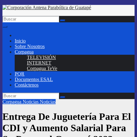
Saltar
al
contenido
Inicio
Sobre Nosotros
Corpagua
TELEVISIÓN
INTERNET
Corpagua TeVe
PQR
Documentos ESAL
Contáctenos
Corpagua Noticias
Noticias
Entrega De Juguetería Para El
CDI y Aumento Salarial Para