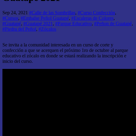
Sep 24, 2021
#Calle de las Sombrillas
,
#Curso Confección
,
#Cursos
,
#Embalse Peñol Guatapé
,
#Escaleras de Colores
,
#Guatapé
,
#Guatapé 2021
,
#Parque Educativo
,
#Peñon de Guatapé
,
#Piedra del Peñol
,
#Zócalos
Se invita a la comunidad interesada en un curso de corte y
confección a que se acerquen el próximo 1ro de octubre al parque
educativo el zócalo en donde se estará realizando la inscripción e
inicio del curso.