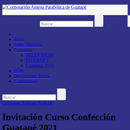
Saltar
al
contenido
Inicio
Sobre Nosotros
Corpagua
TELEVISIÓN
INTERNET
Corpagua TeVe
PQR
Documentos ESAL
Contáctenos
Corpagua Noticias
Noticias
Invitación Curso Confección
Guatapé 2021