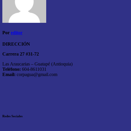
Por
editor
DIRECCIÓN
Carrera 27 #31-72
Las Araucarias – Guatapé (Antioquia)
Teléfono:
604-8611031
Email:
corpagua@gmail.com
Redes Sociales