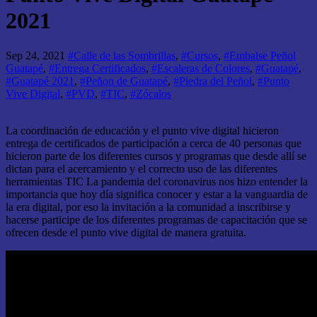
2021
Sep 24, 2021
#Calle de las Sombrillas
,
#Cursos
,
#Embalse Peñol
Guatapé
,
#Entrega Certificados
,
#Escaleras de Colores
,
#Guatapé
,
#Guatapé 2021
,
#Peñon de Guatapé
,
#Piedra del Peñol
,
#Punto
Vive Digital
,
#PVD
,
#TIC
,
#Zócalos
La coordinación de educación y el punto vive digital hicieron
entrega de certificados de participación a cerca de 40 personas que
hicieron parte de los diferentes cursos y programas que desde allí se
dictan para el acercamiento y el correcto uso de las diferentes
herramientas
TIC
La pandemia del coronavirus nos hizo entender la
importancia que hoy día significa conocer y estar a la vanguardia de
la era digital, por eso la invitación a la comunidad a inscribirse y
hacerse participe de los diferentes programas de capacitación que se
ofrecen desde el punto vive digital de manera gratuita.