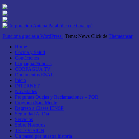
Funciona gracias a WordPress
|
Tema: News Click de
Themeansar
Home
Cocina y Salud
Contáctenos
Corpagua Noticias
CORPAGUA TV
Documentos ESAL
Inicio
INTERNET
Novedades
Preguntas Quejas y Reclamaciones – PQR
Programa SanaMente
Regreso a Clases IENSP
Seguridad Al Día
Servicios
Sobre Nosotros
TELEVISIÓN
Un paseo por nuestra historia