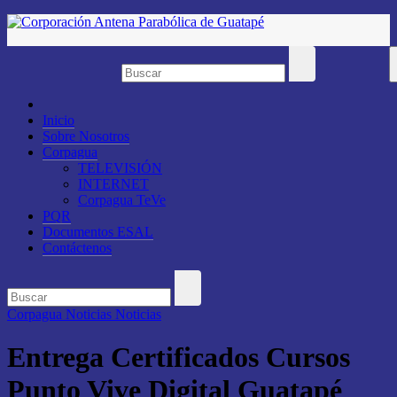
Saltar
al
contenido
Inicio
Sobre Nosotros
Corpagua
TELEVISIÓN
INTERNET
Corpagua TeVe
PQR
Documentos ESAL
Contáctenos
Corpagua Noticias
Noticias
Entrega Certificados Cursos
Punto Vive Digital Guatapé