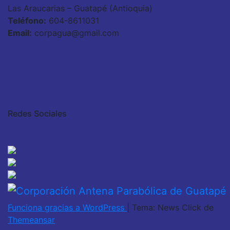
Las Araucarias – Guatapé (Antioquia)
Teléfono:
604-8611031
Email:
corpagua@gmail.com
Redes Sociales
Funciona gracias a WordPress
|
Tema: News Click de
Themeansar