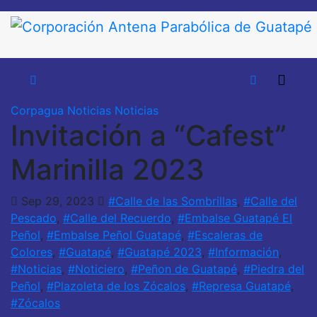
Saltar
al
contenido
Corpagua Noticias
Noticias
Invitación a “Cafest”
Marinilla 2023
Sep 29, 2023
#Calle de las Sombrillas
,
#Calle del
Pescado
,
#Calle del Recuerdo
,
#Embalse Guatapé El
Peñol
,
#Embalse Peñol Guatapé
,
#Escaleras de
Colores
,
#Guatapé
,
#Guatapé 2023
,
#Información
,
#Noticias
,
#Noticiero
,
#Peñon de Guatapé
,
#Piedra del
Peñol
,
#Plazoleta de los Zócalos
,
#Represa Guatapé
,
#Zócalos