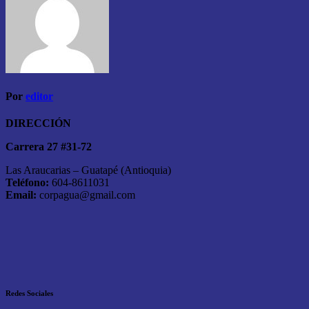
Por
editor
DIRECCIÓN
Carrera 27 #31-72
Las Araucarias – Guatapé (Antioquia)
Teléfono:
604-8611031
Email:
corpagua@gmail.com
Redes Sociales