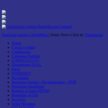
Funciona gracias a WordPress
|
Tema: News Click de
Themeansar
Home
Cocina y Salud
Contáctenos
Corpagua Noticias
CORPAGUA TV
Documentos ESAL
Inicio
INTERNET
Novedades
Preguntas Quejas y Reclamaciones – PQR
Programa SanaMente
Regreso a Clases IENSP
Seguridad Al Día
Servicios
Sobre Nosotros