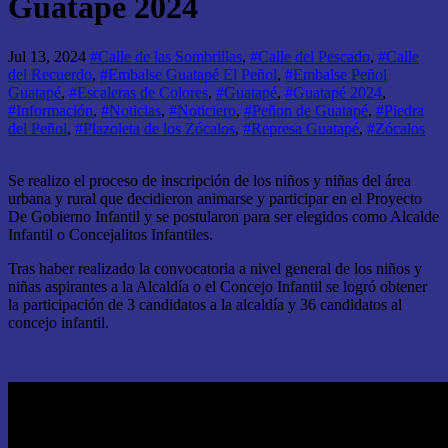
Guatapé 2024
Jul 13, 2024
#Calle de las Sombrillas
,
#Calle del Pescado
,
#Calle
del Recuerdo
,
#Embalse Guatapé El Peñol
,
#Embalse Peñol
Guatapé
,
#Escaleras de Colores
,
#Guatapé
,
#Guatapé 2024
,
#Información
,
#Noticias
,
#Noticiero
,
#Peñon de Guatapé
,
#Piedra
del Peñol
,
#Plazoleta de los Zócalos
,
#Represa Guatapé
,
#Zócalos
Se realizo el proceso de inscripción de los niños y niñas del área
urbana y rural que decidieron animarse y participar en el Proyecto
De Gobierno Infantil y se postularon para ser elegidos como Alcalde
Infantil o Concejalitos Infantiles.
Tras haber realizado la convocatoria a nivel general de los niños y
niñas aspirantes a la Alcaldía o el Concejo Infantil se logró obtener
la participación de 3 candidatos a la alcaldía y 36 candidatos al
concejo infantil.