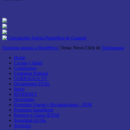
Funciona gracias a WordPress
|
Tema: News Click de
Themeansar
Home
Cocina y Salud
Contáctenos
Corpagua Noticias
CORPAGUA TV
Documentos ESAL
Inicio
INTERNET
Novedades
Preguntas Quejas y Reclamaciones – PQR
Programa SanaMente
Regreso a Clases IENSP
Seguridad Al Día
Servicios