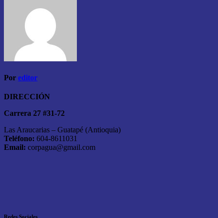
Por
editor
DIRECCIÓN
Carrera 27 #31-72
Las Araucarias – Guatapé (Antioquia)
Teléfono:
604-8611031
Email:
corpagua@gmail.com
Redes Sociales