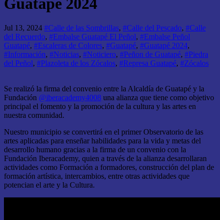
Guatapé 2024
Jul 13, 2024
#Calle de las Sombrillas
,
#Calle del Pescado
,
#Calle
del Recuerdo
,
#Embalse Guatapé El Peñol
,
#Embalse Peñol
Guatapé
,
#Escaleras de Colores
,
#Guatapé
,
#Guatapé 2024
,
#Información
,
#Noticias
,
#Noticiero
,
#Peñon de Guatapé
,
#Piedra
del Peñol
,
#Plazoleta de los Zócalos
,
#Represa Guatapé
,
#Zócalos
Se realizó la firma del convenio entre la Alcaldía de Guatapé y la
Fundación
‪@iberacademy4008‬
una alianza que tiene como objetivo
principal el fomento y la promoción de la cultura y las artes en
nuestra comunidad.
Nuestro municipio se convertirá en el primer Observatorio de las
artes aplicadas para enseñar habilidades para la vida y metas del
desarrollo humano gracias a la firma de un convenio con la
Fundación Iberacademy, quien a través de la alianza desarrollaran
actividades como Formación a formadores, construcción del plan de
formación artística, intercambios, entre otras actividades que
potencian el arte y la Cultura.