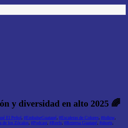
ón y diversidad en alto 2025 🌈
pé El Peñol
,
#EmbalseGuatapé
,
#Escaleras de Colores
,
#follow
,
a de los Zócalos
,
#Podcast
,
#Reels
,
#Represa Guatapé
,
#shorts
,