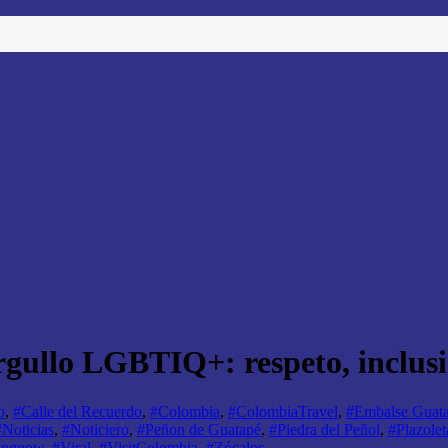
rgullo LGBTIQ+: respeto, inclusi
o
,
#Calle del Recuerdo
,
#Colombia
,
#ColombiaTravel
,
#Embalse Guata
#Noticias
,
#Noticiero
,
#Peñon de Guatapé
,
#Piedra del Peñol
,
#Plazolet
dingnow
,
#Viral
,
#VisitColombia
,
#Zócalos