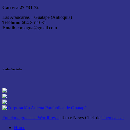
Carrera 27 #31-72
Las Araucarias – Guatapé (Antioquia)
Teléfono:
604-8611031
Email:
corpagua@gmail.com
Redes Sociales
Funciona gracias a WordPress
|
Tema: News Click de
Themeansar
Home