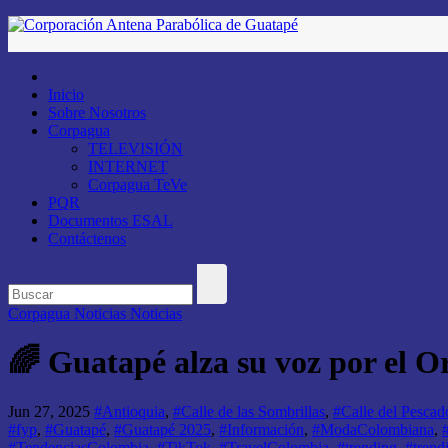
Saltar
al
contenido
Inicio
Sobre Nosotros
Corpagua
TELEVISIÓN
INTERNET
Corpagua TeVe
PQR
Documentos ESAL
Contáctenos
Corpagua Noticias
Noticias
🌈 Guatapé alza su voz por el O
Jun 27, 2025
#Antioquia
,
#Calle de las Sombrillas
,
#Calle del Pescad
#fyp
,
#Guatapé
,
#Guatapé 2025
,
#Información
,
#ModaColombiana
,
#TendenciasColombia
,
#TikTok
,
#TravelColombia
,
#trending
,
#tren