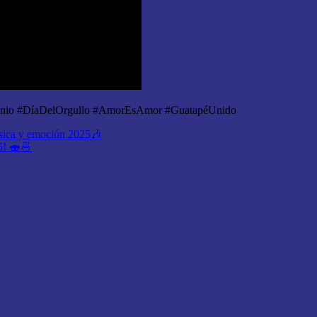
unio #DíaDelOrgullo #AmorEsAmor #GuatapéUnido
úsica y emoción 2025🎶
5! 🍣🍜