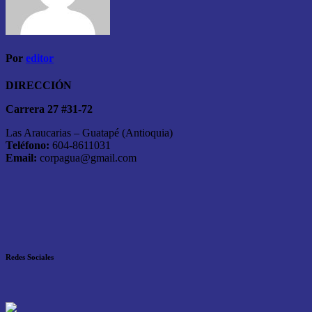
Por
editor
DIRECCIÓN
Carrera 27 #31-72
Las Araucarias – Guatapé (Antioquia)
Teléfono:
604-8611031
Email:
corpagua@gmail.com
Redes Sociales