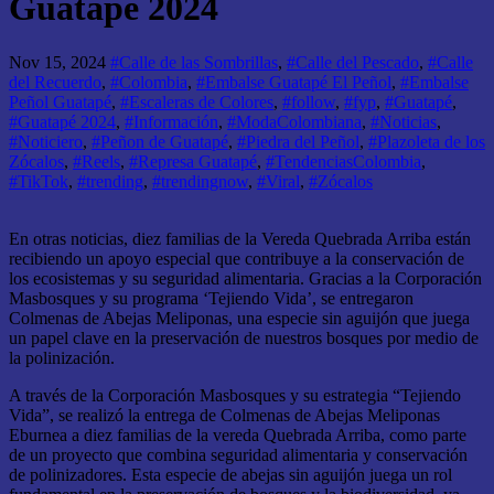
Guatapé 2024
Nov 15, 2024
#Calle de las Sombrillas
,
#Calle del Pescado
,
#Calle
del Recuerdo
,
#Colombia
,
#Embalse Guatapé El Peñol
,
#Embalse
Peñol Guatapé
,
#Escaleras de Colores
,
#follow
,
#fyp
,
#Guatapé
,
#Guatapé 2024
,
#Información
,
#ModaColombiana
,
#Noticias
,
#Noticiero
,
#Peñon de Guatapé
,
#Piedra del Peñol
,
#Plazoleta de los
Zócalos
,
#Reels
,
#Represa Guatapé
,
#TendenciasColombia
,
#TikTok
,
#trending
,
#trendingnow
,
#Viral
,
#Zócalos
En otras noticias, diez familias de la Vereda Quebrada Arriba están
recibiendo un apoyo especial que contribuye a la conservación de
los ecosistemas y su seguridad alimentaria. Gracias a la Corporación
Masbosques y su programa ‘Tejiendo Vida’, se entregaron
Colmenas de Abejas Meliponas, una especie sin aguijón que juega
un papel clave en la preservación de nuestros bosques por medio de
la polinización.
A través de la Corporación Masbosques y su estrategia “Tejiendo
Vida”, se realizó la entrega de Colmenas de Abejas Meliponas
Eburnea a diez familias de la vereda Quebrada Arriba, como parte
de un proyecto que combina seguridad alimentaria y conservación
de polinizadores. Esta especie de abejas sin aguijón juega un rol