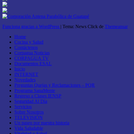
Funciona gracias a WordPress
|
Tema: News Click de
Themeansar
Home
Cocina y Salud
Contáctenos
Corpagua Noticias
CORPAGUA TV
Documentos ESAL
Inicio
INTERNET
Novedades
Preguntas Quejas y Reclamaciones – PQR
Programa SanaMente
Regreso a Clases IENSP
Seguridad Al Día
Servicios
Sobre Nosotros
TELEVISIÓN
Un paseo por nuestra historia
Vida Saludable
Vitalidad y Salud