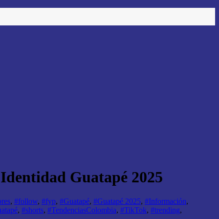
 Identidad Guatapé 2025
ores
,
#follow
,
#fyp
,
#Guatapé
,
#Guatapé 2025
,
#Información
,
atapé
,
#shorts
,
#TendenciasColombia
,
#TikTok
,
#trending
,