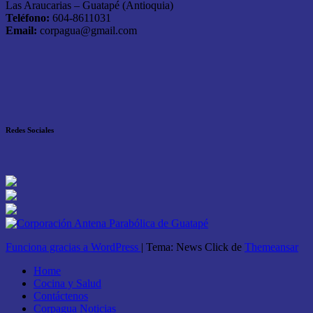
Las Araucarias – Guatapé (Antioquia)
Teléfono:
604-8611031
Email:
corpagua@gmail.com
Redes Sociales
Funciona gracias a WordPress
|
Tema: News Click de
Themeansar
Home
Cocina y Salud
Contáctenos
Corpagua Noticias