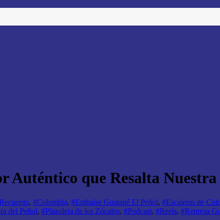
r Auténtico que Resalta Nuestra
 Recuerdo
,
#Colombia
,
#Embalse Guatapé El Peñol
,
#Escaleras de Col
ra del Peñol
,
#Plazoleta de los Zócalos
,
#Podcast
,
#Reels
,
#Represa Gu