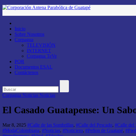
Saltar
al
contenido
Inicio
Sobre Nosotros
Corpagua
TELEVISIÓN
INTERNET
Corpagua TeVe
PQR
Documentos ESAL
Contáctenos
Corpagua Noticias
Noticias
El Casado Guatapense: Un Sabo
Mar 8, 2025
#Calle de las Sombrillas
,
#Calle del Pescado
,
#Calle del
#ModaColombiana
,
#Noticias
,
#Noticiero
,
#Peñon de Guatapé
,
#Pied
#trendingnow
,
#Viral
,
#Zócalos