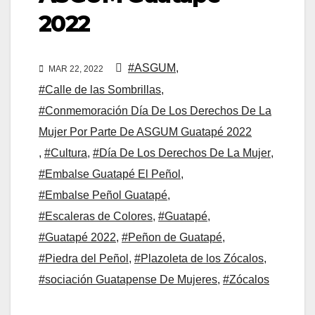
2022
#ASGUM
,
MAR 22, 2022
#Calle de las Sombrillas
,
#Conmemoración Día De Los Derechos De La
Mujer Por Parte De ASGUM Guatapé 2022
,
#Cultura
,
#Día De Los Derechos De La Mujer
,
#Embalse Guatapé El Peñol
,
#Embalse Peñol Guatapé
,
#Escaleras de Colores
,
#Guatapé
,
#Guatapé 2022
,
#Peñon de Guatapé
,
#Piedra del Peñol
,
#Plazoleta de los Zócalos
,
#sociación Guatapense De Mujeres
,
#Zócalos