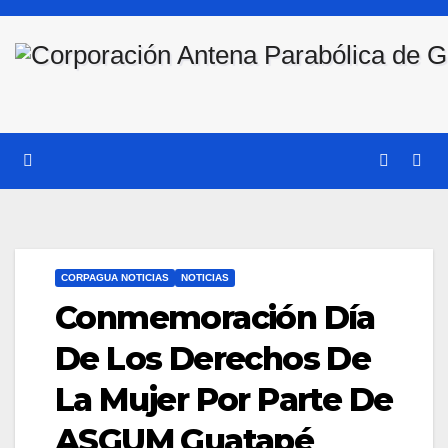
Saltar
al
contenido
CORPAGUA NOTICIAS
NOTICIAS
Conmemoración Día
De Los Derechos De
La Mujer Por Parte De
ASGUM Guatapé