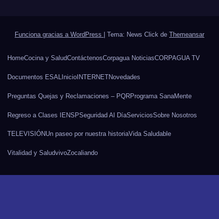
Funciona gracias a WordPress
|
Tema: News Click de
Themeansar
Home
Cocina y Salud
Contáctenos
Corpagua Noticias
CORPAGUA TV
Documentos ESAL
Inicio
INTERNET
Novedades
Preguntas Quejas y Reclamaciones – PQR
Programa SanaMente
Regreso a Clases IENSP
Seguridad Al Día
Servicios
Sobre Nosotros
TELEVISIÓN
Un paseo por nuestra historia
Vida Saludable
Vitalidad y Salud
vivo
Zocaliando