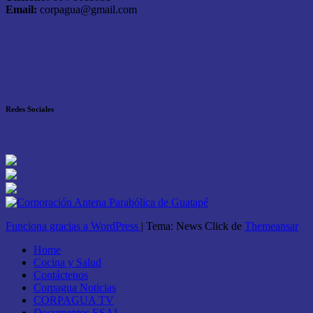
Email:
corpagua@gmail.com
Redes Sociales
Funciona gracias a WordPress
|
Tema: News Click de
Themeansar
Home
Cocina y Salud
Contáctenos
Corpagua Noticias
CORPAGUA TV
Documentos ESAL