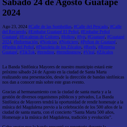
Sábado 24 de Agosto Guatapé
2024
Ago 23, 2024
#Calle de las Sombrillas
,
#Calle del Pescado
,
#Calle
del Recuerdo
,
#Embalse Guatapé El Peñol
,
#Embalse Peñol
Guatapé
,
#Escaleras de Colores
,
#follow
,
#fyp
,
#Guatapé
,
#Guatapé
2024
,
#Información
,
#Noticias
,
#Noticiero
,
#Peñon de Guatapé
,
#Piedra del Peñol
,
#Plazoleta de los Zócalos
,
#Reels
,
#Represa
Guatapé
,
#TikTok
,
#trending
,
#trendingnow
,
#Viral
,
#Zócalos
La Banda Sinfónica Mayores de nuestro municipio estará este
próximo sábado 24 de Agosto en la ciudad de Santa Marta
realizando una presentación, desde la dirección de bandas sinfónicas
nos dan a conocer más sobre este gran evento.
Gracias al hermanamiento con la ciudad de santa marta y a la
gestión de diversos organismos públicos y privados, La Banda
Sinfónica de Mayores tendrá la oportunidad de rendir homenaje a la
música del Magdalena previo a la celebración de los 500 años de la
ciudad de santa marta, con el concierto “Santa Marta 500 años,
Homenaje a la música del Magdalena, tradición y evolución”.
Cabe anotar que la banda presentó su repertorio durante la