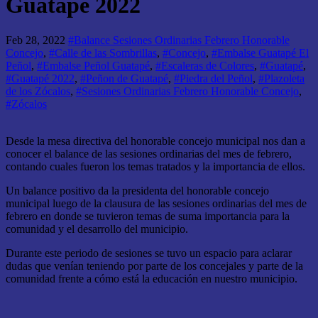
Guatapé 2022
Feb 28, 2022
#Balance Sesiones Ordinarias Febrero Honorable
Concejo
,
#Calle de las Sombrillas
,
#Concejo
,
#Embalse Guatapé El
Peñol
,
#Embalse Peñol Guatapé
,
#Escaleras de Colores
,
#Guatapé
,
#Guatapé 2022
,
#Peñon de Guatapé
,
#Piedra del Peñol
,
#Plazoleta
de los Zócalos
,
#Sesiones Ordinarias Febrero Honorable Concejo
,
#Zócalos
Desde la mesa directiva del honorable concejo municipal nos dan a
conocer el balance de las sesiones ordinarias del mes de febrero,
contando cuales fueron los temas tratados y la importancia de ellos.
Un balance positivo da la presidenta del honorable concejo
municipal luego de la clausura de las sesiones ordinarias del mes de
febrero en donde se tuvieron temas de suma importancia para la
comunidad y el desarrollo del municipio.
Durante este periodo de sesiones se tuvo un espacio para aclarar
dudas que venían teniendo por parte de los concejales y parte de la
comunidad frente a cómo está la educación en nuestro municipio.