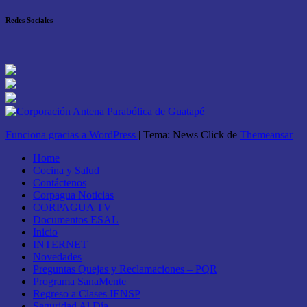
Redes Sociales
Funciona gracias a WordPress
|
Tema: News Click de
Themeansar
Home
Cocina y Salud
Contáctenos
Corpagua Noticias
CORPAGUA TV
Documentos ESAL
Inicio
INTERNET
Novedades
Preguntas Quejas y Reclamaciones – PQR
Programa SanaMente
Regreso a Clases IENSP
Seguridad Al Día