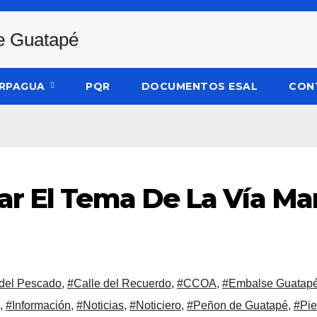
RPAGUA
PQR
DOCUMENTOS ESAL
CON
r El Tema De La Vía Mar
 del Pescado
,
#Calle del Recuerdo
,
#CCOA
,
#Embalse Guatapé
,
#Información
,
#Noticias
,
#Noticiero
,
#Peñon de Guatapé
,
#Pie