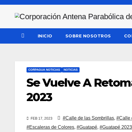
Saltar
al
contenido
INICIO
SOBRE NOSOTROS
CO
CORPAGUA NOTICIAS
NOTICIAS
Se Vuelve A Retoma
2023
#Calle de las Sombrillas
,
#Calle
FEB 17, 2023
#Escaleras de Colores
,
#Guatapé
,
#Guatapé 2023