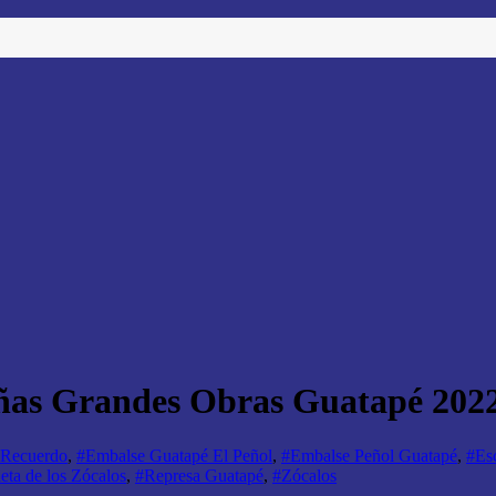
eñas Grandes Obras Guatapé 202
 Recuerdo
,
#Embalse Guatapé El Peñol
,
#Embalse Peñol Guatapé
,
#Esc
eta de los Zócalos
,
#Represa Guatapé
,
#Zócalos