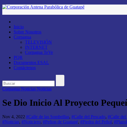
Saltar
al
contenido
Inicio
Sobre Nosotros
Corpagua
TELEVISIÓN
INTERNET
Corpagua TeVe
PQR
Documentos ESAL
Contáctenos
Corpagua Noticias
Noticias
Se Dio Inicio Al Proyecto Pequ
Nov 4, 2022
#Calle de las Sombrillas
,
#Calle del Pescado
,
#Calle del
#Noticias
,
#Noticiero
,
#Peñon de Guatapé
,
#Piedra del Peñol
,
#Plazol