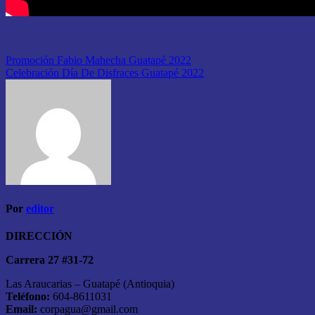
Navegación
Promoción Fabio Mahecha Guatapé 2022
Celebración Día De Disfraces Guatapé 2022
de
entradas
Por
editor
DIRECCIÓN
Carrera 27 #31-72
Las Araucarias – Guatapé (Antioquia)
Teléfono:
604-8611031
Email:
corpagua@gmail.com