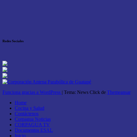
Redes Sociales
Funciona gracias a WordPress
|
Tema: News Click de
Themeansar
Home
Cocina y Salud
Contáctenos
Corpagua Noticias
CORPAGUA TV
Documentos ESAL
Inicio