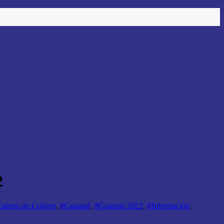
2
aleras de Colores
,
#Guatapé
,
#Guatapé 2022
,
#Información
,