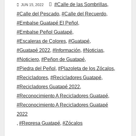
#Calle de las Sombrillas
,
JUN 15, 2022
#Calle del Pescado
,
#Calle del Recuerdo
,
#Embalse Guatapé El Peñol
,
#Embalse Peñol Guatapé
,
#Escaleras de Colores
,
#Guatapé
,
#Guatapé 2022
,
#Información
,
#Noticias
,
#Noticiero
,
#Peñon de Guatapé
,
#Piedra del Peñol
,
#Plazoleta de los Zócalos
,
#Recicladores
,
#Recicladores Guatapé
,
#Recicladores Guatapé 2022
,
#Reconocimiento A Recicladores Guatapé
,
#Reconocimiento A Recicladores Guatapé
2022
,
#Represa Guatapé
,
#Zócalos