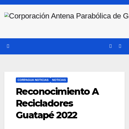
Saltar
al
contenido
CORPAGUA NOTICIAS
NOTICIAS
Reconocimiento A
Recicladores
Guatapé 2022