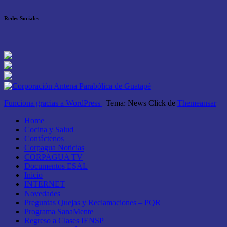
Redes Sociales
Funciona gracias a WordPress
|
Tema: News Click de
Themeansar
Home
Cocina y Salud
Contáctenos
Corpagua Noticias
CORPAGUA TV
Documentos ESAL
Inicio
INTERNET
Novedades
Preguntas Quejas y Reclamaciones – PQR
Programa SanaMente
Regreso a Clases IENSP