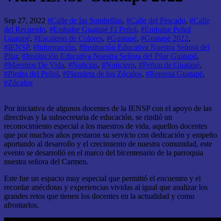
Sep 27, 2022
#Calle de las Sombrillas
,
#Calle del Pescado
,
#Calle
del Recuerdo
,
#Embalse Guatapé El Peñol
,
#Embalse Peñol
Guatapé
,
#Escaleras de Colores
,
#Guatapé
,
#Guatapé 2022
,
#IENSP
,
#Información
,
#Institución Educativa Nuestra Señora del
Pilar
,
#Institución Educativa Nuestra Señora del Pilar Guatapé
,
#Maestros De Vida
,
#Noticias
,
#Noticiero
,
#Peñon de Guatapé
,
#Piedra del Peñol
,
#Plazoleta de los Zócalos
,
#Represa Guatapé
,
#Zócalos
Por iniciativa de algunos docentes de la IENSP con el apoyo de las
directivas y la subsecretaria de educación, se rindió un
reconocimiento especial a los maestros de vida, aquellos docentes
que por muchos años prestaron su servicio con dedicación y empeño
aportando al desarrollo y el crecimiento de nuestra comunidad, este
evento se desarrolló en el marco del bicentenario de la parroquia
nuestra señora del Carmen.
Este fue un espacio muy especial que permitió el encuentro y el
recordar anécdotas y experiencias vividas al igual que analizar los
grandes retos que tienen los docentes en la actualidad y como
afrontarlos.