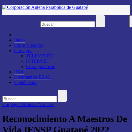
Saltar
al
contenido
Inicio
Sobre Nosotros
Corpagua
TELEVISIÓN
INTERNET
Corpagua TeVe
PQR
Documentos ESAL
Contáctenos
Corpagua Noticias
Noticias
Reconocimiento A Maestros De
Vida IENSP Guatapé 2022