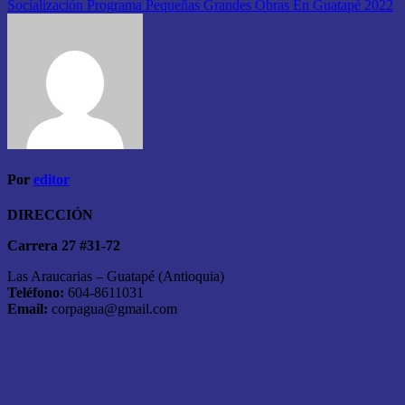
Socialización Programa Pequeñas Grandes Obras En Guatapé 2022
Por
editor
DIRECCIÓN
Carrera 27 #31-72
Las Araucarias – Guatapé (Antioquia)
Teléfono:
604-8611031
Email:
corpagua@gmail.com