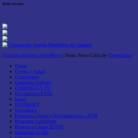
Redes Sociales
Funciona gracias a WordPress
|
Tema: News Click de
Themeansar
Home
Cocina y Salud
Contáctenos
Corpagua Noticias
CORPAGUA TV
Documentos ESAL
Inicio
INTERNET
Novedades
Preguntas Quejas y Reclamaciones – PQR
Programa SanaMente
Regreso a Clases IENSP
Seguridad Al Día
Servicios