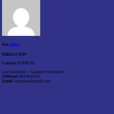
Por
editor
DIRECCIÓN
Carrera 27 #31-72
Las Araucarias – Guatapé (Antioquia)
Teléfono:
604-8611031
Email:
corpagua@gmail.com