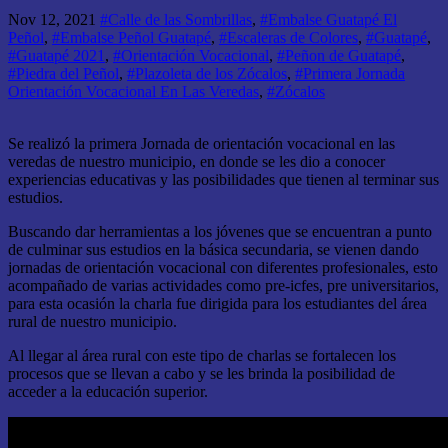
Nov 12, 2021
#Calle de las Sombrillas
,
#Embalse Guatapé El
Peñol
,
#Embalse Peñol Guatapé
,
#Escaleras de Colores
,
#Guatapé
,
#Guatapé 2021
,
#Orientación Vocacional
,
#Peñon de Guatapé
,
#Piedra del Peñol
,
#Plazoleta de los Zócalos
,
#Primera Jornada
Orientación Vocacional En Las Veredas
,
#Zócalos
Se realizó la primera Jornada de orientación vocacional en las
veredas de nuestro municipio, en donde se les dio a conocer
experiencias educativas y las posibilidades que tienen al terminar sus
estudios.
Buscando dar herramientas a los jóvenes que se encuentran a punto
de culminar sus estudios en la básica secundaria, se vienen dando
jornadas de orientación vocacional con diferentes profesionales, esto
acompañado de varias actividades como pre-icfes, pre universitarios,
para esta ocasión la charla fue dirigida para los estudiantes del área
rural de nuestro municipio.
Al llegar al área rural con este tipo de charlas se fortalecen los
procesos que se llevan a cabo y se les brinda la posibilidad de
acceder a la educación superior.