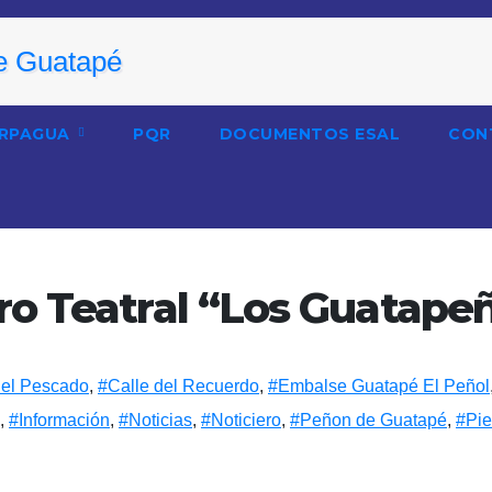
RPAGUA
PQR
DOCUMENTOS ESAL
CON
ro Teatral “Los Guatape
del Pescado
,
#Calle del Recuerdo
,
#Embalse Guatapé El Peñol
,
#Información
,
#Noticias
,
#Noticiero
,
#Peñon de Guatapé
,
#Pie