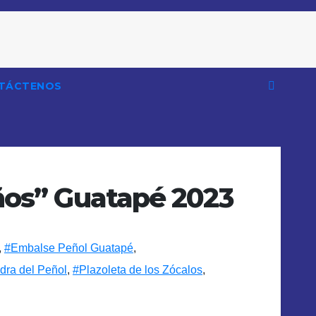
TÁCTENOS
ños” Guatapé 2023
,
#Embalse Peñol Guatapé
,
dra del Peñol
,
#Plazoleta de los Zócalos
,