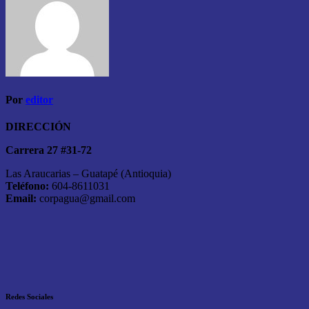
Por
editor
DIRECCIÓN
Carrera 27 #31-72
Las Araucarias – Guatapé (Antioquia)
Teléfono:
604-8611031
Email:
corpagua@gmail.com
Redes Sociales