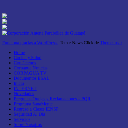
Funciona gracias a WordPress
|
Tema: News Click de
Themeansar
Home
Cocina y Salud
Contáctenos
Corpagua Noticias
CORPAGUA TV
Documentos ESAL
Inicio
INTERNET
Novedades
Preguntas Quejas y Reclamaciones – PQR
Programa SanaMente
Regreso a Clases IENSP
Seguridad Al Día
Servicios
Sobre Nosotros