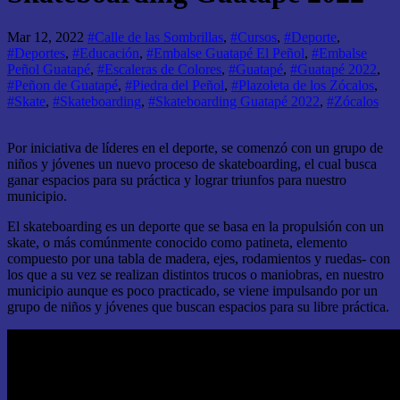
Mar 12, 2022
#Calle de las Sombrillas
,
#Cursos
,
#Deporte
,
#Deportes
,
#Educación
,
#Embalse Guatapé El Peñol
,
#Embalse
Peñol Guatapé
,
#Escaleras de Colores
,
#Guatapé
,
#Guatapé 2022
,
#Peñon de Guatapé
,
#Piedra del Peñol
,
#Plazoleta de los Zócalos
,
#Skate
,
#Skateboarding
,
#Skateboarding Guatapé 2022
,
#Zócalos
Por iniciativa de líderes en el deporte, se comenzó con un grupo de
niños y jóvenes un nuevo proceso de skateboarding, el cual busca
ganar espacios para su práctica y lograr triunfos para nuestro
municipio.
El skateboarding es un deporte que se basa en la propulsión con un
skate, o más comúnmente conocido como patineta, elemento
compuesto por una tabla de madera, ejes, rodamientos y ruedas- con
los que a su vez se realizan distintos trucos o maniobras, en nuestro
municipio aunque es poco practicado, se viene impulsando por un
grupo de niños y jóvenes que buscan espacios para su libre práctica.