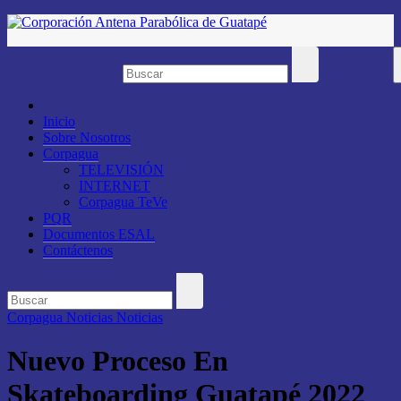
Saltar
al
contenido
Inicio
Sobre Nosotros
Corpagua
TELEVISIÓN
INTERNET
Corpagua TeVe
PQR
Documentos ESAL
Contáctenos
Corpagua Noticias
Noticias
Nuevo Proceso En
Skateboarding Guatapé 2022