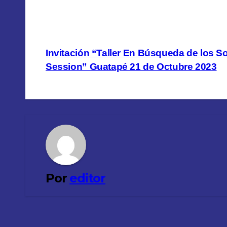
Navegación
de
Invitación “Taller En Búsqueda de los S
Session” Guatapé 21 de Octubre 2023
entradas
Por
editor