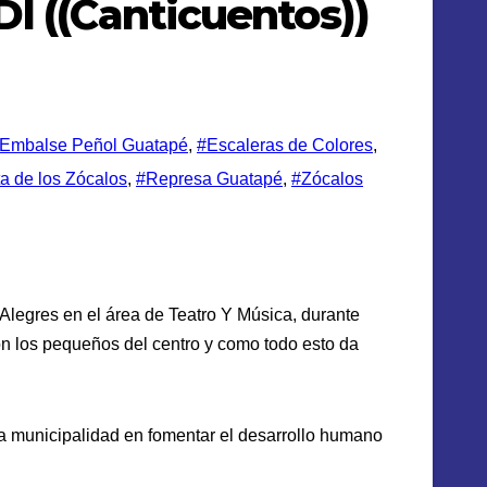
I ((Canticuentos))
Embalse Peñol Guatapé
,
#Escaleras de Colores
,
a de los Zócalos
,
#Represa Guatapé
,
#Zócalos
s Alegres en el área de Teatro Y Música, durante
con los pequeños del centro y como todo esto da
la municipalidad en fomentar el desarrollo humano