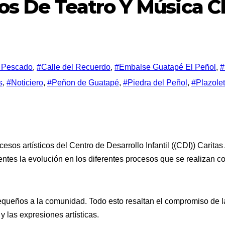
s De Teatro Y Música CD
l Pescado
,
#Calle del Recuerdo
,
#Embalse Guatapé El Peñol
,
#
s
,
#Noticiero
,
#Peñon de Guatapé
,
#Piedra del Peñol
,
#Plazolet
sos artísticos del Centro de Desarrollo Infantil ((CDI)) Carita
stentes la evolución en los diferentes procesos que se realizan 
pequeños a la comunidad. Todo esto resaltan el compromiso de 
y las expresiones artísticas.