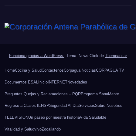
Funciona gracias a WordPress
|
Tema: News Click de
Themeansar
Home
Cocina y Salud
Contáctenos
Corpagua Noticias
CORPAGUA TV
Documentos ESAL
Inicio
INTERNET
Novedades
Preguntas Quejas y Reclamaciones – PQR
Programa SanaMente
Regreso a Clases IENSP
Seguridad Al Día
Servicios
Sobre Nosotros
TELEVISIÓN
Un paseo por nuestra historia
Vida Saludable
Vitalidad y Salud
vivo
Zocaliando