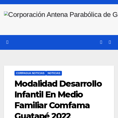
Saltar
al
contenido
CORPAGUA NOTICIAS
NOTICIAS
Modalidad Desarrollo
Infantil En Medio
Familiar Comfama
Guatapé 2022