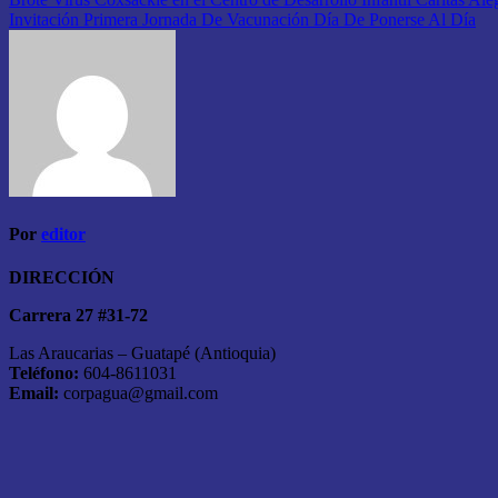
Navegación
Invitación Primera Jornada De Vacunación Día De Ponerse Al Día
de
entradas
Por
editor
DIRECCIÓN
Carrera 27 #31-72
Las Araucarias – Guatapé (Antioquia)
Teléfono:
604-8611031
Email:
corpagua@gmail.com