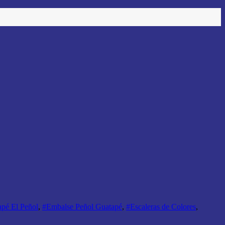
pé El Peñol
,
#Embalse Peñol Guatapé
,
#Escaleras de Colores
,