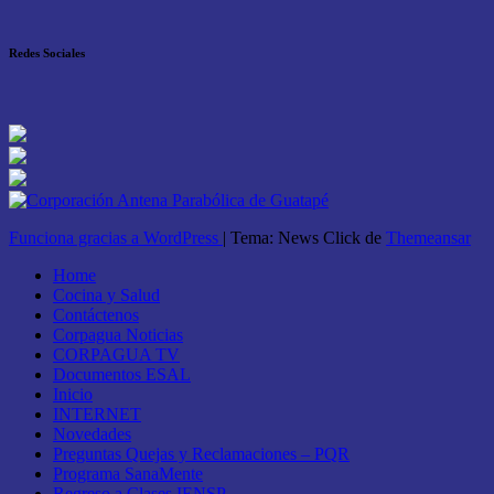
Redes Sociales
Funciona gracias a WordPress
|
Tema: News Click de
Themeansar
Home
Cocina y Salud
Contáctenos
Corpagua Noticias
CORPAGUA TV
Documentos ESAL
Inicio
INTERNET
Novedades
Preguntas Quejas y Reclamaciones – PQR
Programa SanaMente
Regreso a Clases IENSP