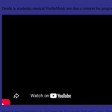
Desde la academia musical VueltaMusic nos dan a conocer los program
Brote Virus Coxsackie en el Centro de Desarrollo Infantil Caritas Ale