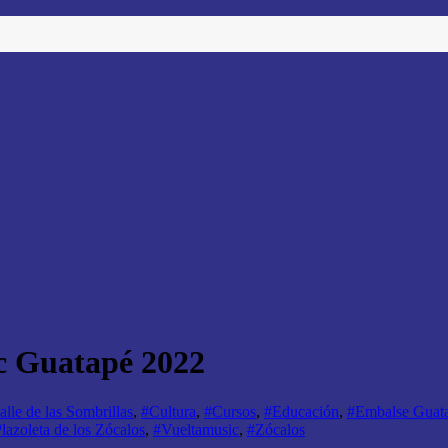
c Guatapé 2022
lle de las Sombrillas
,
#Cultura
,
#Cursos
,
#Educación
,
#Embalse Guata
lazoleta de los Zócalos
,
#Vueltamusic
,
#Zócalos