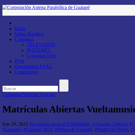
Saltar
al
contenido
Inicio
Sobre Nosotros
Corpagua
TELEVISIÓN
INTERNET
Corpagua TeVe
PQR
Documentos ESAL
Contáctenos
Corpagua Noticias
Noticias
Matrículas Abiertas Vueltamusi
Ene 29, 2022
#academia musical VueltaMusic
,
#Agenda Cultural
,
#Ca
#Guatapé
,
#Guatapé 2022
,
#Peñon de Guatapé
,
#Piedra del Peñol
,
#P