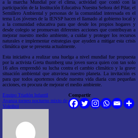
a la marcha Mundial por el clima, actividad que contó con la
participación de la Institución Educativa Nuestra Señora del Pilar, el
Semillero Ambiental y personas de la comunidad interesada en el
tema Los jóvenes de la IENSP hacen el llamado al gobierno local y
a la comunidad educativa para que desde los propios hogares y
desde colegio se promuevan diferentes acciones que contribuyan a
mejorar nuestro medio ambiente, a cuidar y proteger los recursos
naturales e implementar estrategias que ayuden a mitigar esta crisis
climática que se presenta actualmente.
Esta iniciativa a realizar una huelga a nivel mundial fue propuesta
por la activista Greta thumberg una joven sueca quien con tan solo
16 años emprendió su lucha contra el cambio climático y la grave
situación ambiental que atraviesa nuestro planeta. La invitación es
para que todos aportemos desde nuestra vida diaria con pequeñas
acciones, en procura de mejorar el medio ambiente.
Navegación
Equipo Triatlón Infantil
Compartir
Avanza torneo nocturno mixto de
de
Voleibol
entradas