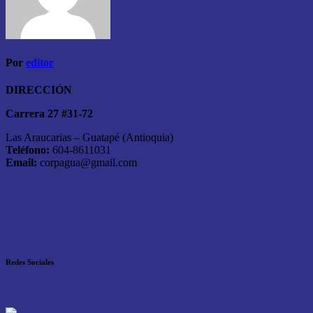
Por
editor
DIRECCIÓN
Carrera 27 #31-72
Las Araucarias – Guatapé (Antioquia)
Teléfono:
604-8611031
Email:
corpagua@gmail.com
Redes Sociales