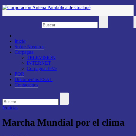
Saltar
al
contenido
Inicio
Sobre Nosotros
Corpagua
TELEVISIÓN
INTERNET
Corpagua TeVe
PQR
Documentos ESAL
Contáctenos
Noticias
Marcha Mundial por el clima