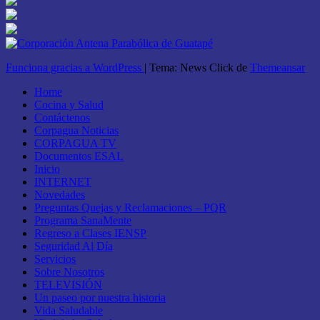
Funciona gracias a WordPress
|
Tema: News Click de
Themeansar
Home
Cocina y Salud
Contáctenos
Corpagua Noticias
CORPAGUA TV
Documentos ESAL
Inicio
INTERNET
Novedades
Preguntas Quejas y Reclamaciones – PQR
Programa SanaMente
Regreso a Clases IENSP
Seguridad Al Día
Servicios
Sobre Nosotros
TELEVISIÓN
Un paseo por nuestra historia
Vida Saludable