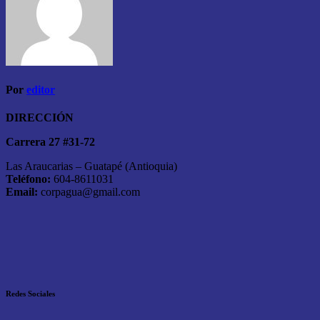
Por
editor
DIRECCIÓN
Carrera 27 #31-72
Las Araucarias – Guatapé (Antioquia)
Teléfono:
604-8611031
Email:
corpagua@gmail.com
Redes Sociales