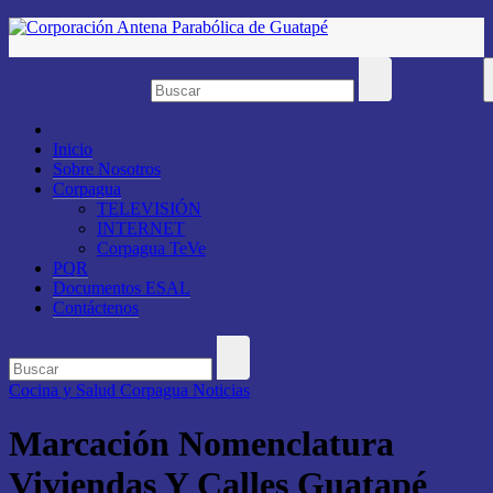
Saltar
al
contenido
Inicio
Sobre Nosotros
Corpagua
TELEVISIÓN
INTERNET
Corpagua TeVe
PQR
Documentos ESAL
Contáctenos
Cocina y Salud
Corpagua Noticias
Marcación Nomenclatura
Viviendas Y Calles Guatapé