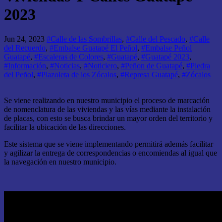
2023
Jun 24, 2023
#Calle de las Sombrillas
,
#Calle del Pescado
,
#Calle
del Recuerdo
,
#Embalse Guatapé El Peñol
,
#Embalse Peñol
Guatapé
,
#Escaleras de Colores
,
#Guatapé
,
#Guatapé 2023
,
#Información
,
#Noticias
,
#Noticiero
,
#Peñon de Guatapé
,
#Piedra
del Peñol
,
#Plazoleta de los Zócalos
,
#Represa Guatapé
,
#Zócalos
Se viene realizando en nuestro municipio el proceso de marcación
de nomenclatura de las viviendas y las vías mediante la instalación
de placas, con esto se busca brindar un mayor orden del territorio y
facilitar la ubicación de las direcciones.
Este sistema que se viene implementando permitirá además facilitar
y agilizar la entrega de correspondencias o encomiendas al igual que
la navegación en nuestro municipio.