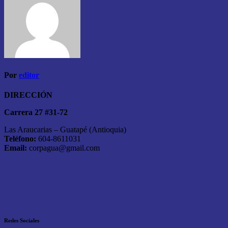
Por
editor
DIRECCIÓN
Carrera 27 #31-72
Las Araucarias – Guatapé (Antioquia)
Teléfono:
604-8611031
Email:
corpagua@gmail.com
Redes Sociales