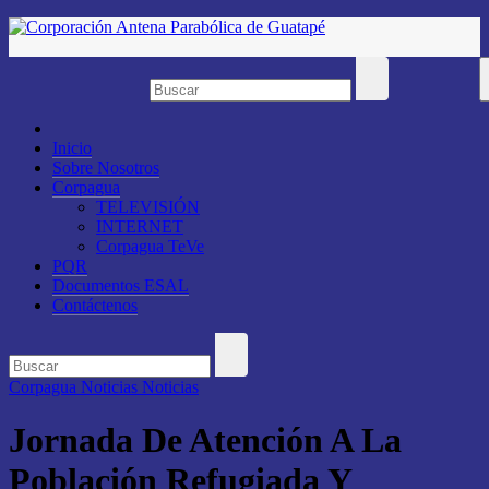
Saltar
al
contenido
Inicio
Sobre Nosotros
Corpagua
TELEVISIÓN
INTERNET
Corpagua TeVe
PQR
Documentos ESAL
Contáctenos
Corpagua Noticias
Noticias
Jornada De Atención A La
Población Refugiada Y