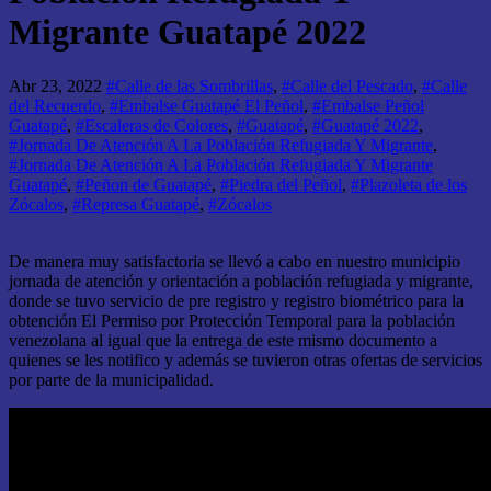
Migrante Guatapé 2022
Abr 23, 2022
#Calle de las Sombrillas
,
#Calle del Pescado
,
#Calle
del Recuerdo
,
#Embalse Guatapé El Peñol
,
#Embalse Peñol
Guatapé
,
#Escaleras de Colores
,
#Guatapé
,
#Guatapé 2022
,
#Jornada De Atención A La Población Refugiada Y Migrante
,
#Jornada De Atención A La Población Refugiada Y Migrante
Guatapé
,
#Peñon de Guatapé
,
#Piedra del Peñol
,
#Plazoleta de los
Zócalos
,
#Represa Guatapé
,
#Zócalos
De manera muy satisfactoria se llevó a cabo en nuestro municipio
jornada de atención y orientación a población refugiada y migrante,
donde se tuvo servicio de pre registro y registro biométrico para la
obtención El Permiso por Protección Temporal para la población
venezolana al igual que la entrega de este mismo documento a
quienes se les notifico y además se tuvieron otras ofertas de servicios
por parte de la municipalidad.