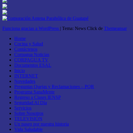
Funciona gracias a WordPress
|
Tema: News Click de
Themeansar
Home
Cocina y Salud
Contáctenos
Corpagua Noticias
CORPAGUA TV
Documentos ESAL
Inicio
INTERNET
Novedades
Preguntas Quejas y Reclamaciones – PQR
Programa SanaMente
Regreso a Clases IENSP
Seguridad Al Día
Servicios
Sobre Nosotros
TELEVISIÓN
Un paseo por nuestra historia
Vida Saludable