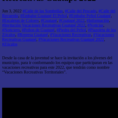
Jun 3, 2022
#Calle de las Sombrillas
,
#Calle del Pescado
,
#Calle del
Recuerdo
,
#Embalse Guatapé El Peñol
,
#Embalse Peñol Guatapé
,
#Escaleras de Colores
,
#Guatapé
,
#Guatapé 2022
,
#Información
,
#Invitación Vacaciones Recreativas Guatapé 2022
,
#Noticias
,
#Noticiero
,
#Peñon de Guatapé
,
#Piedra del Peñol
,
#Plazoleta de los
Zócalos
,
#Represa Guatapé
,
#Vacaciones Recreativas
,
#Vacaciones
Recreativas Guatapé
,
#Vacaciones Recreativas Guatapé 2022
,
#Zócalos
Desde la casa de la juventud se hace la invitación a los jóvenes del
municipio, para ir conformando los equipos que participaran en las
vacaciones recreativas para este 2022, que tendrán como nombre
“Vacaciones Recreativas Territoriales”.