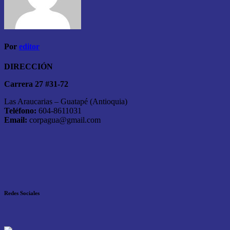
Por
editor
DIRECCIÓN
Carrera 27 #31-72
Las Araucarias – Guatapé (Antioquia)
Teléfono:
604-8611031
Email:
corpagua@gmail.com
Redes Sociales