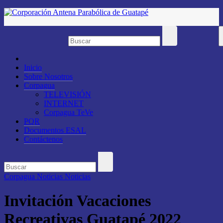
Saltar
al
contenido
Inicio
Sobre Nosotros
Corpagua
TELEVISIÓN
INTERNET
Corpagua TeVe
PQR
Documentos ESAL
Contáctenos
Corpagua Noticias
Noticias
Invitación Vacaciones
Recreativas Guatapé 2022