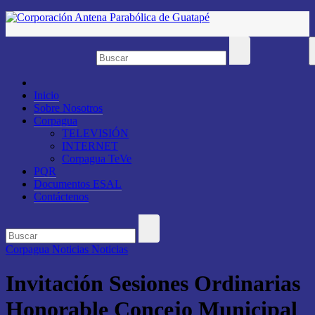
Saltar
al
contenido
Inicio
Sobre Nosotros
Corpagua
TELEVISIÓN
INTERNET
Corpagua TeVe
PQR
Documentos ESAL
Contáctenos
Corpagua Noticias
Noticias
Invitación Sesiones Ordinarias
Honorable Concejo Municipal