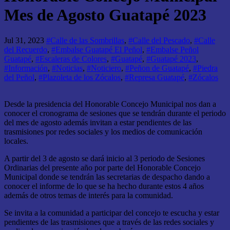
Mes de Agosto Guatapé 2023
Jul 31, 2023
#Calle de las Sombrillas
,
#Calle del Pescado
,
#Calle
del Recuerdo
,
#Embalse Guatapé El Peñol
,
#Embalse Peñol
Guatapé
,
#Escaleras de Colores
,
#Guatapé
,
#Guatapé 2023
,
#Información
,
#Noticias
,
#Noticiero
,
#Peñon de Guatapé
,
#Piedra
del Peñol
,
#Plazoleta de los Zócalos
,
#Represa Guatapé
,
#Zócalos
Desde la presidencia del Honorable Concejo Municipal nos dan a
conocer el cronograma de sesiones que se tendrán durante el periodo
del mes de agosto además invitan a estar pendientes de las
trasmisiones por redes sociales y los medios de comunicación
locales.
A partir del 3 de agosto se dará inicio al 3 periodo de Sesiones
Ordinarias del presente año por parte del Honorable Concejo
Municipal donde se tendrán las secretarias de despacho dando a
conocer el informe de lo que se ha hecho durante estos 4 años
además de otros temas de interés para la comunidad.
Se invita a la comunidad a participar del concejo te escucha y estar
pendientes de las trasmisiones que a través de las redes sociales y