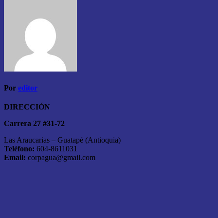
Por
editor
DIRECCIÓN
Carrera 27 #31-72
Las Araucarias – Guatapé (Antioquia)
Teléfono:
604-8611031
Email:
corpagua@gmail.com