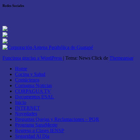
Redes Sociales
Funciona gracias a WordPress
|
Tema: News Click de
Themeansar
Home
Cocina y Salud
Contáctenos
Corpagua Noticias
CORPAGUA TV
Documentos ESAL
Inicio
INTERNET
Novedades
Preguntas Quejas y Reclamaciones – PQR
Programa SanaMente
Regreso a Clases IENSP
Seguridad Al Día