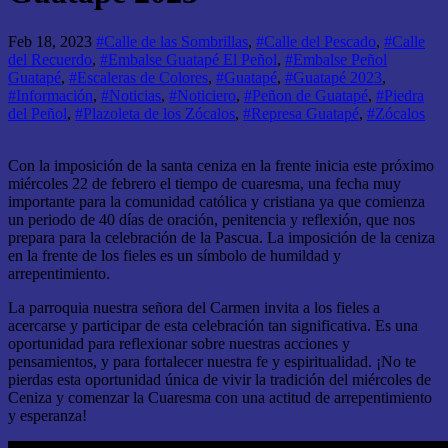
Feb 18, 2023
#Calle de las Sombrillas
,
#Calle del Pescado
,
#Calle
del Recuerdo
,
#Embalse Guatapé El Peñol
,
#Embalse Peñol
Guatapé
,
#Escaleras de Colores
,
#Guatapé
,
#Guatapé 2023
,
#Información
,
#Noticias
,
#Noticiero
,
#Peñon de Guatapé
,
#Piedra
del Peñol
,
#Plazoleta de los Zócalos
,
#Represa Guatapé
,
#Zócalos
Con la imposición de la santa ceniza en la frente inicia este próximo
miércoles 22 de febrero el tiempo de cuaresma, una fecha muy
importante para la comunidad católica y cristiana ya que comienza
un periodo de 40 días de oración, penitencia y reflexión, que nos
prepara para la celebración de la Pascua. La imposición de la ceniza
en la frente de los fieles es un símbolo de humildad y
arrepentimiento.
La parroquia nuestra señora del Carmen invita a los fieles a
acercarse y participar de esta celebración tan significativa. Es una
oportunidad para reflexionar sobre nuestras acciones y
pensamientos, y para fortalecer nuestra fe y espiritualidad. ¡No te
pierdas esta oportunidad única de vivir la tradición del miércoles de
Ceniza y comenzar la Cuaresma con una actitud de arrepentimiento
y esperanza!