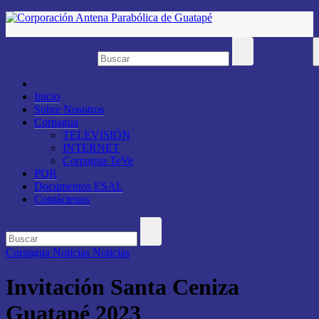
Saltar
al
contenido
Inicio
Sobre Nosotros
Corpagua
TELEVISIÓN
INTERNET
Corpagua TeVe
PQR
Documentos ESAL
Contáctenos
Corpagua Noticias
Noticias
Invitación Santa Ceniza
Guatapé 2023