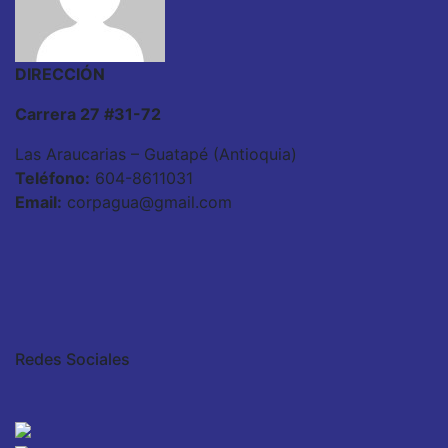
DIRECCIÓN
Carrera 27 #31-72
Las Araucarias – Guatapé (Antioquia)
Teléfono:
604-8611031
Email:
corpagua@gmail.com
Redes Sociales