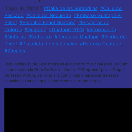
Sep 16, 2023
#Calle de las Sombrillas
,
#Calle del
Pescado
,
#Calle del Recuerdo
,
#Embalse Guatapé El
Peñol
,
#Embalse Peñol Guatapé
,
#Escaleras de
Colores
,
#Guatapé
,
#Guatapé 2023
,
#Información
,
#Noticias
,
#Noticiero
,
#Peñon de Guatapé
,
#Piedra del
Peñol
,
#Plazoleta de los Zócalos
,
#Represa Guatapé
,
#Zócalos
Este viernes 15 de Septiembre en el auditorio municipal a las 8:00pm
se presentará la Obra De Teatro “Contra El Progreso” por el Grupo
De Teatro Ánfora, se invita a la comunidad a participar de estos
espacios culturales que se abren en nuestro municipio.