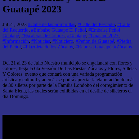
Guatapé 2023
Jul 21, 2023
#Calle de las Sombrillas
,
#Calle del Pescado
,
#Calle
del Recuerdo
,
#Embalse Guatapé El Peñol
,
#Embalse Peñol
Guatapé
,
#Escaleras de Colores
,
#Guatapé
,
#Guatapé 2023
,
#Información
,
#Noticias
,
#Noticiero
,
#Peñon de Guatapé
,
#Piedra
del Peñol
,
#Plazoleta de los Zócalos
,
#Represa Guatapé
,
#Zócalos
Del 21 al 23 de Julio Nuestro municipio se engalanará con flores y
colores, llega la 6ta Versión De Las Fiestas Zócalos y Flores, Silletas
Y Colores, evento que contará con una variada programación
artística y cultural y además se podrá apreciar la elaboración de más
de 30 silletas por parte de la Familia Londoño del corregimiento de
Santa Elena, las cuales serán exhibidas en el desfile de silleteros el
día Domingo.