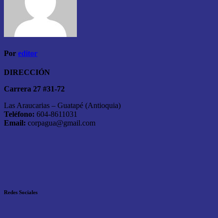
Por
editor
DIRECCIÓN
Carrera 27 #31-72
Las Araucarias – Guatapé (Antioquia)
Teléfono:
604-8611031
Email:
corpagua@gmail.com
Redes Sociales