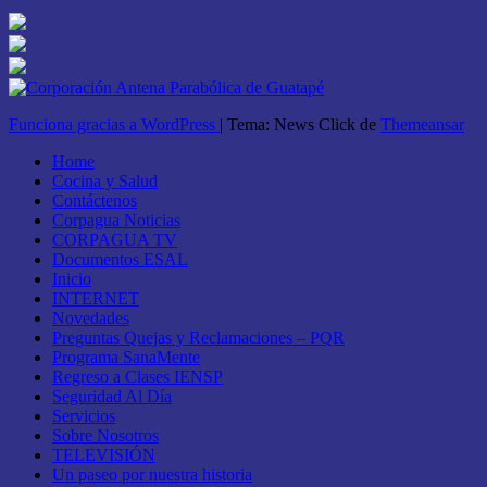
Funciona gracias a WordPress
|
Tema: News Click de
Themeansar
Home
Cocina y Salud
Contáctenos
Corpagua Noticias
CORPAGUA TV
Documentos ESAL
Inicio
INTERNET
Novedades
Preguntas Quejas y Reclamaciones – PQR
Programa SanaMente
Regreso a Clases IENSP
Seguridad Al Día
Servicios
Sobre Nosotros
TELEVISIÓN
Un paseo por nuestra historia