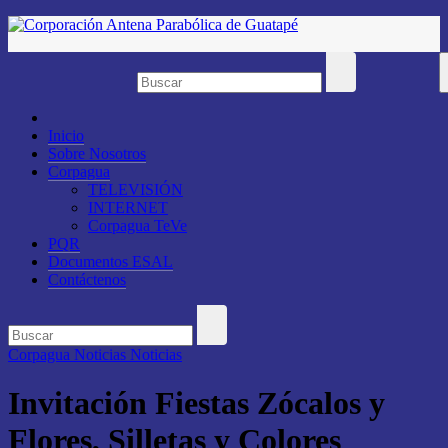
Saltar
al
contenido
Inicio
Sobre Nosotros
Corpagua
TELEVISIÓN
INTERNET
Corpagua TeVe
PQR
Documentos ESAL
Contáctenos
Corpagua Noticias
Noticias
Invitación Fiestas Zócalos y
Flores, Silletas y Colores