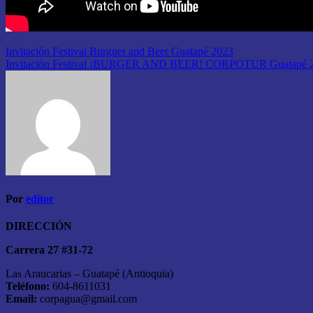
Navegación
Invitación Festival Burguer and Beer Guatapé 2023
Invitación Festival ¡BURGER AND BEER! CORPOTUR Guatapé 
de
entradas
Por
editor
DIRECCIÓN
Carrera 27 #31-72
Las Araucarias – Guatapé (Antioquia)
Teléfono:
604-8611031
Email:
corpagua@gmail.com