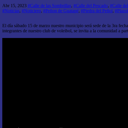
Abr 15, 2023
#Calle de las Sombrillas
,
#Calle del Pescado
,
#Calle de
#Noticias
,
#Noticiero
,
#Peñon de Guatapé
,
#Piedra del Peñol
,
#Plazol
El día sábado 15 de marzo nuestro municipio será sede de la 3ra fecha 
integrantes de nuestro club de voleibol, se invita a la comunidad a part