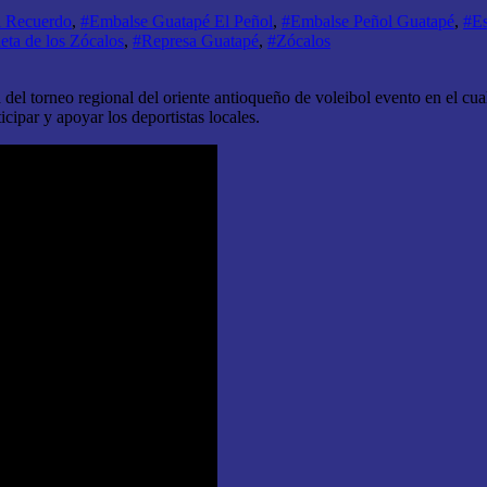
l Recuerdo
,
#Embalse Guatapé El Peñol
,
#Embalse Peñol Guatapé
,
#Es
eta de los Zócalos
,
#Represa Guatapé
,
#Zócalos
del torneo regional del oriente antioqueño de voleibol evento en el cua
icipar y apoyar los deportistas locales.