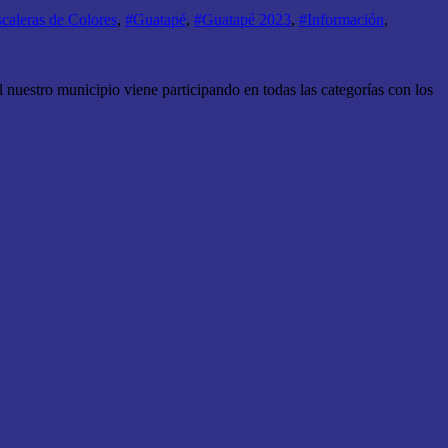
caleras de Colores
,
#Guatapé
,
#Guatapé 2023
,
#Información
,
l nuestro municipio viene participando en todas las categorías con los