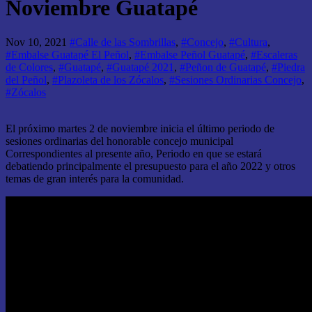
Noviembre Guatapé
Nov 10, 2021
#Calle de las Sombrillas
,
#Concejo
,
#Cultura
,
#Embalse Guatapé El Peñol
,
#Embalse Peñol Guatapé
,
#Escaleras
de Colores
,
#Guatapé
,
#Guatapé 2021
,
#Peñon de Guatapé
,
#Piedra
del Peñol
,
#Plazoleta de los Zócalos
,
#Sesiones Ordinarias Concejo
,
#Zócalos
El próximo martes 2 de noviembre inicia el último periodo de
sesiones ordinarias del honorable concejo municipal
Correspondientes al presente año, Periodo en que se estará
debatiendo principalmente el presupuesto para el año 2022 y otros
temas de gran interés para la comunidad.