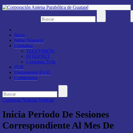
Saltar
al
contenido
Inicio
Sobre Nosotros
Corpagua
TELEVISIÓN
INTERNET
Corpagua TeVe
PQR
Documentos ESAL
Contáctenos
Corpagua Noticias
Noticias
Inicia Periodo De Sesiones
Correspondiente Al Mes De