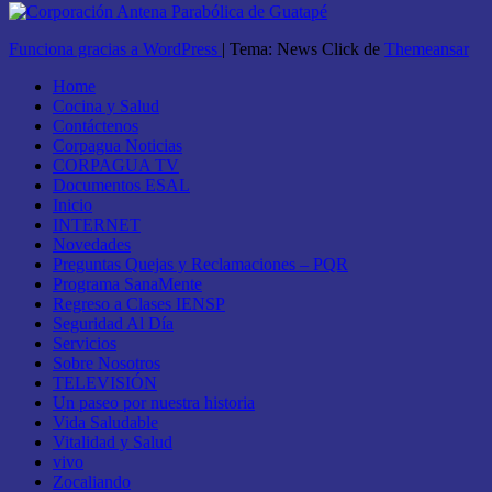
Funciona gracias a WordPress
|
Tema: News Click de
Themeansar
Home
Cocina y Salud
Contáctenos
Corpagua Noticias
CORPAGUA TV
Documentos ESAL
Inicio
INTERNET
Novedades
Preguntas Quejas y Reclamaciones – PQR
Programa SanaMente
Regreso a Clases IENSP
Seguridad Al Día
Servicios
Sobre Nosotros
TELEVISIÓN
Un paseo por nuestra historia
Vida Saludable
Vitalidad y Salud
vivo
Zocaliando