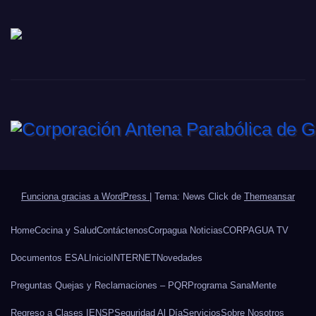
Funciona gracias a WordPress
|
Tema: News Click de
Themeansar
Home
Cocina y Salud
Contáctenos
Corpagua Noticias
CORPAGUA TV
Documentos ESAL
Inicio
INTERNET
Novedades
Preguntas Quejas y Reclamaciones – PQR
Programa SanaMente
Regreso a Clases IENSP
Seguridad Al Día
Servicios
Sobre Nosotros