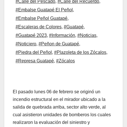
#Calle del Pescado
,
#Calle del Recuerdo
,
#Embalse Guatapé El Peñol
,
#Embalse Peñol Guatapé
,
#Escaleras de Colores
,
#Guatapé
,
#Guatapé 2023
,
#Información
,
#Noticias
,
#Noticiero
,
#Peñon de Guatapé
,
#Piedra del Peñol
,
#Plazoleta de los Zócalos
,
#Represa Guatapé
,
#Zócalos
El pasado lunes 06 de febrero se originó un
incendio estructural en el mirador ubicado a la
salida de quebrada arriba, sector alto verde, al
cual asistieron unidades de bomberos los cuales
realizaron la evaluación del siniestro y