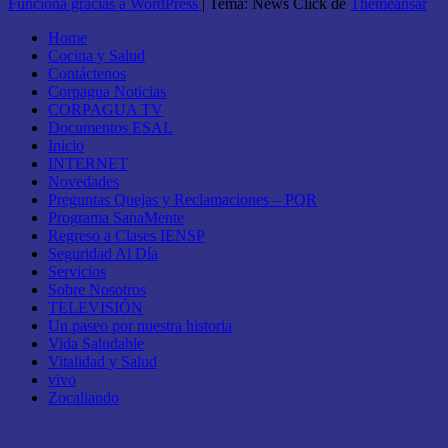
Funciona gracias a WordPress
|
Tema: News Click de
Themeansar
Home
Cocina y Salud
Contáctenos
Corpagua Noticias
CORPAGUA TV
Documentos ESAL
Inicio
INTERNET
Novedades
Preguntas Quejas y Reclamaciones – PQR
Programa SanaMente
Regreso a Clases IENSP
Seguridad Al Día
Servicios
Sobre Nosotros
TELEVISIÓN
Un paseo por nuestra historia
Vida Saludable
Vitalidad y Salud
vivo
Zocaliando