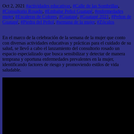
Oct 2, 2021
#actividades educativas
,
#Calle de las Sombrillas
,
#Consultorio Rosado
,
#Embalse Peñol Guatapé
,
#enfermedades
mujer
,
#Escaleras de Colores
,
#Guatapé
,
#Guatapé 2021
,
#Peñon de
Guatapé
,
#Piedra del Peñol
,
#semana de la mujer
,
#Zócalos
En el marco de la celebración de la semana de la mujer que conto
con diversas actividades educativas y prácticas para el cuidado de su
salud, se llevó a cabo el lanzamiento del consultorio rosado un
espacio especializado que busca sensibilizar y detectar de manera
temprana y oportuna enfermedades prevalentes en la mujer,
identificando factores de riesgo y promoviendo estilos de vida
saludable.